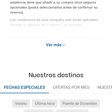
asistencia tiene que añadir a su compra otros seguros
opcionales (podrá seleccionarlos antes de confirmar su
reserva)
.
Las condiciones de esta campaña sólo serán aplicables
durante la vigencia de la misma. Las posibles
modificaciones de reserva posteriores a esta campaña
quedan excluidas de las condiciones de promoción
anteriormente mencionadas.
Ver más
Nuestros destinos
FECHAS ESPECIALES
OFERTAS POR MES
NUEST
Verano
Última hora
Puente de Diciembre