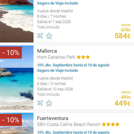
Seguro de Viaje Incluido
Vuelos desde Madrid
8 días / 7 noches
Salida el 7 sep 2026
desde
Todo incluido
675
€
584
€
Mallorca
10
Hsm Canarios Park
10% dto. Septiembre hasta el 10 de agosto
Seguro de Viaje Incluido
Vuelos desde Madrid
6 días / 5 noches
Salida el 10 sep 2026
desde
Todo incluido
499
€
449
€
Fuerteventura
10
SBH Costa Calma Beach Resort
10% dto. Septiembre hasta el 10 de agosto