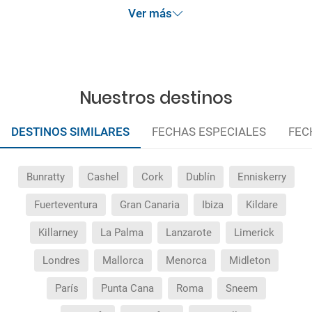
Ver más
Nuestros destinos
DESTINOS SIMILARES
FECHAS ESPECIALES
FEC
Bunratty
Cashel
Cork
Dublín
Enniskerry
Fuerteventura
Gran Canaria
Ibiza
Kildare
Killarney
La Palma
Lanzarote
Limerick
Londres
Mallorca
Menorca
Midleton
París
Punta Cana
Roma
Sneem