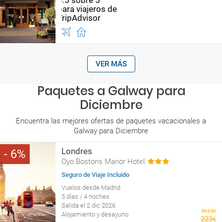
VER MÁS
Paquetes a Galway para
Diciembre
Encuentra las mejores ofertas de paquetes vacacionales a
Galway para Diciembre
Londres
6
Oyo Bostons Manor Hotel
Seguro de Viaje Incluido
Vuelos desde Madrid
5 días / 4 noches
Salida el 2 dic 2026
desde
Alojamiento y desayuno
223
€