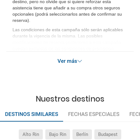
destino, pero no olvide que si quiere reforzar esta
asistencia tiene que añadir a su compra otros seguros
opcionales (podrá seleccionarlos antes de confirmar su
reserva)
.
Las condiciones de esta campaña sólo serán aplicables
durante la vigencia de la misma. Las posibles
modificaciones de reserva posteriores a esta campaña
quedan excluidas de las condiciones de promoción
anteriormente mencionadas.
Ver más
Nuestros destinos
DESTINOS SIMILARES
FECHAS ESPECIALES
FEC
Alto Rin
Bajo Rin
Berlín
Budapest