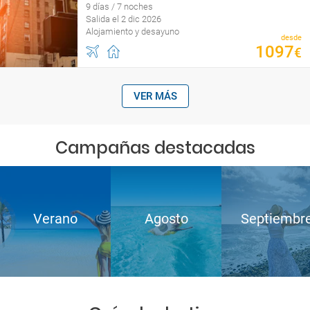
9 días / 7 noches
Salida el 2 dic 2026
Alojamiento y desayuno
desde
1097
€
VER MÁS
Campañas destacadas
Verano
Agosto
Septiembr