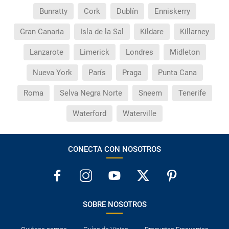
Bunratty
Cork
Dublín
Enniskerry
Gran Canaria
Isla de la Sal
Kildare
Killarney
Lanzarote
Limerick
Londres
Midleton
Nueva York
París
Praga
Punta Cana
Roma
Selva Negra Norte
Sneem
Tenerife
Waterford
Waterville
CONECTA CON NOSOTROS
SOBRE NOSOTROS