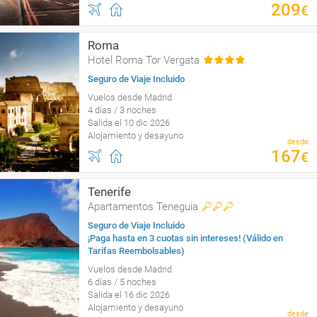
209
€
Roma
Hotel Roma Tor Vergata
Seguro de Viaje Incluido
Vuelos desde Madrid
4 días / 3 noches
Salida el 10 dic 2026
Alojamiento y desayuno
desde
167
€
Tenerife
Apartamentos Teneguia
Seguro de Viaje Incluido
¡Paga hasta en 3 cuotas sin intereses! (Válido en
Tarifas Reembolsables)
Vuelos desde Madrid
6 días / 5 noches
Salida el 16 dic 2026
Alojamiento y desayuno
desde