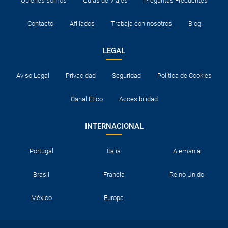
Quiénes somos
Guías de Viajes
Preguntas Frecuentes
Contacto
Afiliados
Trabaja con nosotros
Blog
LEGAL
Aviso Legal
Privacidad
Seguridad
Política de Cookies
Canal Ético
Accesibilidad
INTERNACIONAL
Portugal
Italia
Alemania
Brasil
Francia
Reino Unido
México
Europa