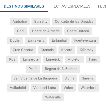
DESTINOS SIMILARES
FECHAS ESPECIALES
FEC
Amboise
Bunratty
Condado de las Orcadas
Cork
Costa de Almería
Costa Dorada
Dublín
Enniskerry
Estambul
Fuerteventura
Gran Canaria
Granada
Kildare
Killarney
Kos
Lanzarote
Limerick
Midleton
París
Pekín
Región de Suðurland
San Vicente de La Barquera
Sicilia
Sneem
Valladolid
Valle del Loira
Volos
Waterford
Waterville