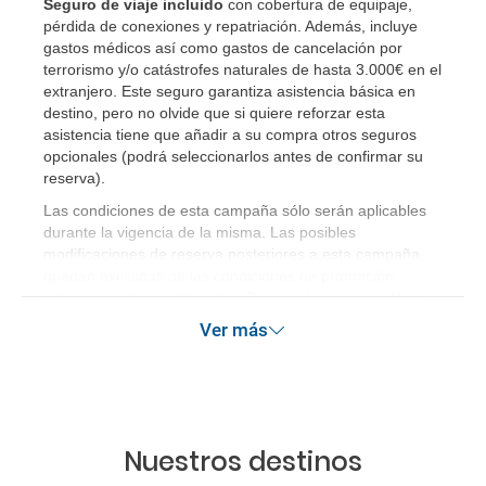
Seguro de viaje incluido
con cobertura de equipaje,
pérdida de conexiones y repatriación. Además, incluye
gastos médicos así como gastos de cancelación por
terrorismo y/o catástrofes naturales de hasta 3.000€ en el
extranjero. Este seguro garantiza asistencia básica en
destino, pero no olvide que si quiere reforzar esta
asistencia tiene que añadir a su compra otros seguros
opcionales (podrá seleccionarlos antes de confirmar su
reserva)
.
Las condiciones de esta campaña sólo serán aplicables
durante la vigencia de la misma. Las posibles
modificaciones de reserva posteriores a esta campaña
quedan excluidas de las condiciones de promoción
anteriormente mencionadas. Descuento no acumulable.
Ver más
Nuestros destinos