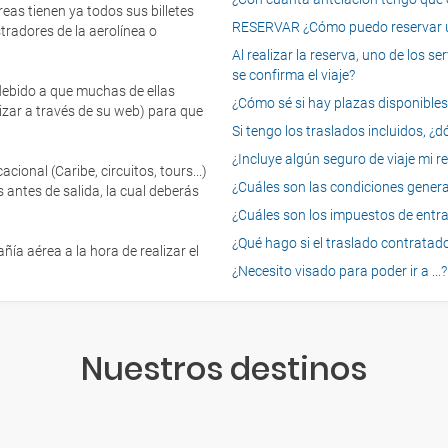
eas tienen ya todos sus billetes
RESERVAR ¿Cómo puedo reservar un
tradores de la aerolínea o
Al realizar la reserva, uno de los 
se confirma el viaje?
 debido a que muchas de ellas
¿Cómo sé si hay plazas disponibles e
izar a través de su web) para que
Si tengo los traslados incluidos, ¿
¿Incluye algún seguro de viaje mi r
onal (Caribe, circuitos, tours...)
¿Cuáles son las condiciones general
 antes de salida, la cual deberás
¿Cuáles son los impuestos de entrad
¿Qué hago si el traslado contratado
ía aérea a la hora de realizar el
¿Necesito visado para poder ir a ...?
Nuestros destinos