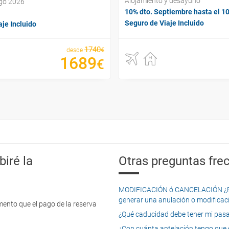
Alojamiento y desayuno
ago 2026
10% dto. Septiembre hasta el 1
Seguro de Viaje Incluido
je Incluido
1740
€
desde
1689
€
iré la
Otras preguntas frec
MODIFICACIÓN ó CANCELACIÓN ¿Pued
generar una anulación o modificaci
mento que el pago de la reserva
¿Qué caducidad debe tener mi pasapo
¿Con cuánta antelación tengo que e