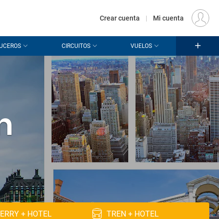
€
Origen
MADRID (MAD)
ES
EUR
Crear cuenta
|
Mi cuenta
UCEROS
CIRCUITOS
VUELOS
n
ERRY + HOTEL
TREN + HOTEL