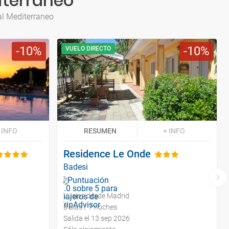
iterraneo
al Mediterraneo
10
10
VUELO DIRECTO
 INFO
RESUMEN
+ INFO
Residence Le Onde
Badesi
Vuelos desde Madrid
8 días / 7 noches
Salida el 13 sep 2026