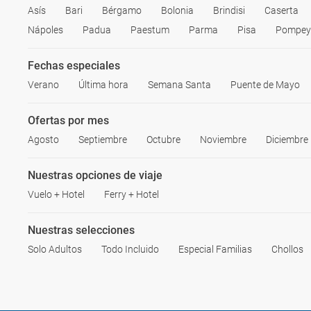
Asís
Bari
Bérgamo
Bolonia
Brindisi
Caserta
Nápoles
Padua
Paestum
Parma
Pisa
Pompey
Fechas especiales
Verano
Última hora
Semana Santa
Puente de Mayo
Ofertas por mes
Agosto
Septiembre
Octubre
Noviembre
Diciembre
Nuestras opciones de viaje
Vuelo + Hotel
Ferry + Hotel
Nuestras selecciones
Solo Adultos
Todo Incluido
Especial Familias
Chollos