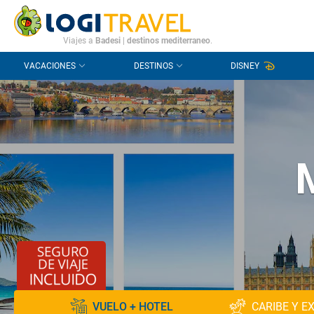
CONTACTO
PREGUNTAS FRECUENTES
Viajes a
Badesi
|
destinos mediterraneo
.
VACACIONES
DESTINOS
DISNEY
VUELO + HOTEL
CARIBE Y E