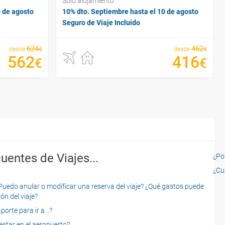
Sólo alojamiento
0 de agosto
10% dto. Septiembre hasta el 10 de agosto
Seguro de Viaje Incluido
624
462
€
€
desde
desde
562
416
€
€
uentes de Viajes...
¿Por
¿Cu
o anular o modificar una reserva del viaje? ¿Qué gastos puede
ón del viaje?
rte para ir a...?
star en el aeropuerto?