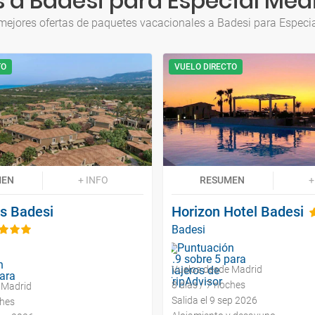
 a Badesi para Especial Med
mejores ofertas de paquetes vacacionales a Badesi para Especi
TO
VUELO DIRECTO
MEN
+ INFO
RESUMEN
+
as Badesi
Horizon Hotel Badesi
Badesi
Vuelos desde Madrid
8 días / 7 noches
 Madrid
Salida el 9 sep 2026
ches