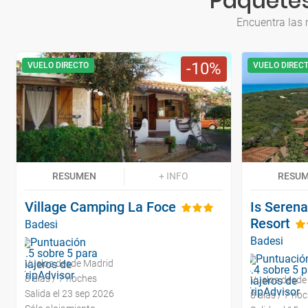
Paquetes
Encuentra las 
10
VUELO DIRECTO
VUELO DIREC
RESUMEN
+ INFO
RESU
Village Camping La Foce
Is Seren
Resort
Badesi
Badesi
Vuelos desde Madrid
8 días / 7 noches
Vuelos desde
Salida el 23 sep 2026
8 días / 7 no