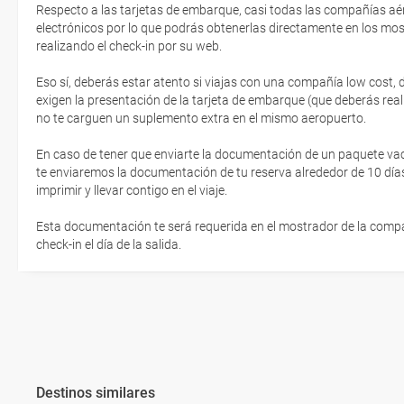
Respecto a las tarjetas de embarque, casi todas las compañías aér
electrónicos por lo que podrás obtenerlas directamente en los mos
realizando el check-in por su web.
Eso sí, deberás estar atento si viajas con una compañía low cost,
exigen la presentación de la tarjeta de embarque (que deberás real
no te carguen un suplemento extra en el mismo aeropuerto.
En caso de tener que enviarte la documentación de un paquete vacaci
te enviaremos la documentación de tu reserva alrededor de 10 días
imprimir y llevar contigo en el viaje.
Esta documentación te será requerida en el mostrador de la compañ
check-in el día de la salida.
Destinos similares