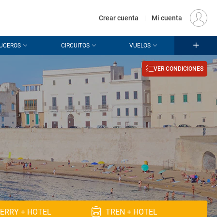
€
Origen
MADRID (MAD)
ES
EUR
Crear cuenta
|
Mi cuenta
UCEROS
CIRCUITOS
VUELOS
VER CONDICIONES
ERRY + HOTEL
TREN + HOTEL