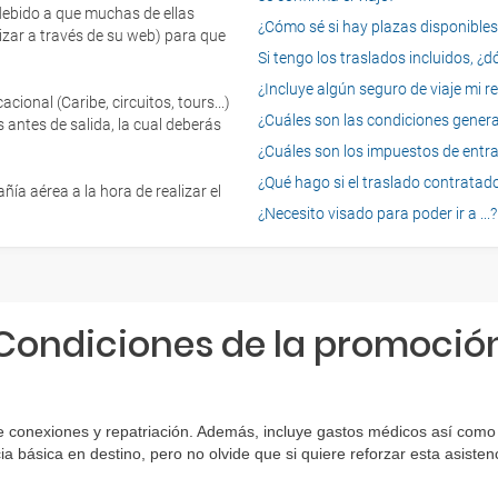
 debido a que muchas de ellas
¿Cómo sé si hay plazas disponibles e
izar a través de su web) para que
Si tengo los traslados incluidos, ¿
¿Incluye algún seguro de viaje mi r
onal (Caribe, circuitos, tours...)
¿Cuáles son las condiciones general
 antes de salida, la cual deberás
¿Cuáles son los impuestos de entrad
¿Qué hago si el traslado contratado
ía aérea a la hora de realizar el
¿Necesito visado para poder ir a ...?
Condiciones de la promoció
e conexiones y repatriación. Además, incluye gastos médicos así como 
ia básica en destino, pero no olvide que si quiere reforzar esta asist