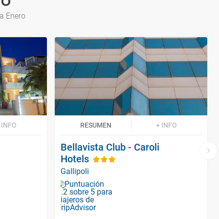
ro
ra Enero
 INFO
RESUMEN
+ INFO
Bellavista Club - Caroli
Hotels
Gallipoli