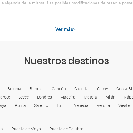
la vigencia de la misma. Las posibles modificaciones de reserva post
Ver más
Nuestros destinos
Bolonia
Brindisi
Cancún
Caserta
Clichy
Costa Bl
arote
Lecce
Londres
Madeira
Matera
Milán
Nápo
Maya
Roma
Salerno
Turín
Venecia
Verona
Vieste
ta
Puente de Mayo
Puente de Octubre