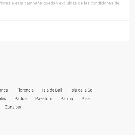
eriores a esta campaña quedan excluidas de las condiciones de
anca
Florencia
Isla de Bali
Isla de la Sal
les
Padua
Paestum
Parma
Pisa
Zanzíbar