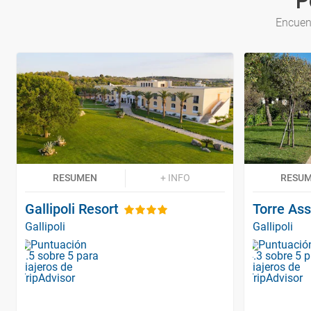
P
Encuent
RESUMEN
+ INFO
RESU
Gallipoli Resort
Torre Ass
Gallipoli
Gallipoli