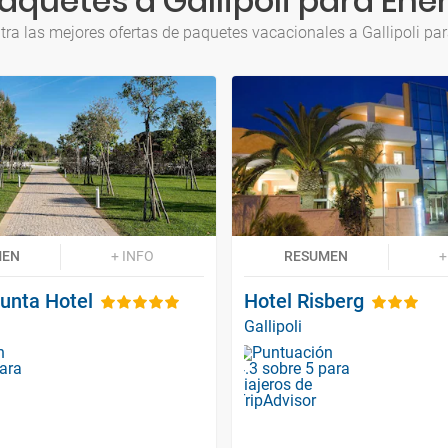
aquetes a Gallipoli para Ene
ra las mejores ofertas de paquetes vacacionales a Gallipoli pa
MEN
+ INFO
RESUMEN
+
unta Hotel
Hotel Risberg
Gallipoli