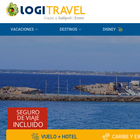
CONTACTO
PREGUNTAS FRECUENTES
Viajes a
Gallipoli
|
Enero
.
VACACIONES
DESTINOS
DISNEY
VUELO + HOTEL
CARIBE Y E