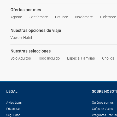
Ofertas por mes
Agosto
Septiembre
Octubre
Noviembre
Diciembre
Nuestras opciones de viaje
Vuelo + Hotel
Nuestras selecciones
Solo Adultos
Todo Incluido
Especial Familias
Chollos
LEGAL
SOBRE NOSOT
Aviso Legal
Quiénes somos
Privacidad
Guías de Viajes
Seguridad
Preguntas Frecue