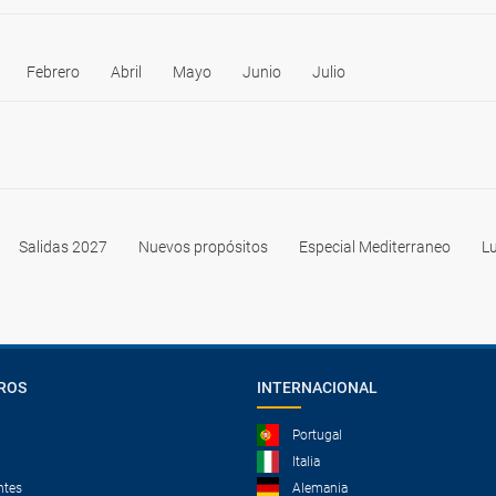
Febrero
Abril
Mayo
Junio
Julio
Salidas 2027
Nuevos propósitos
Especial Mediterraneo
Lu
ROS
INTERNACIONAL
Portugal
Italia
ntes
Alemania