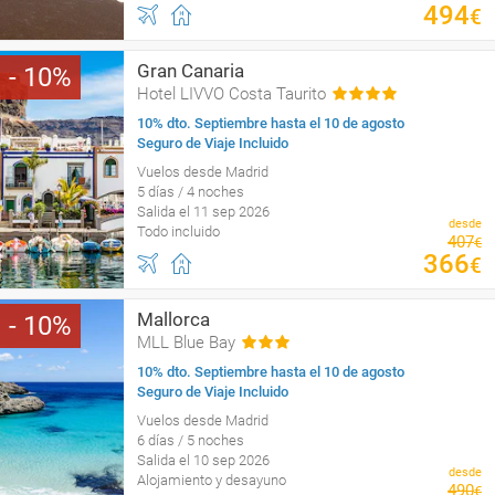
494
€
Gran Canaria
10
Hotel LIVVO Costa Taurito
10% dto. Septiembre hasta el 10 de agosto
Seguro de Viaje Incluido
Vuelos desde Madrid
5 días / 4 noches
Salida el 11 sep 2026
desde
Todo incluido
407
€
366
€
Mallorca
10
MLL Blue Bay
10% dto. Septiembre hasta el 10 de agosto
Seguro de Viaje Incluido
Vuelos desde Madrid
6 días / 5 noches
Salida el 10 sep 2026
desde
Alojamiento y desayuno
490
€