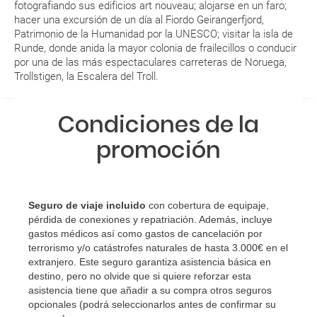
fotografiando sus edificios art nouveau; alojarse en un faro;
MODIFICACIÓN ó CANCELACIÓN ¿Puedo anular o
hacer una excursión de un día al Fiordo Geirangerfjord,
modificar una reserva del viaje? ¿Qué gastos puede
Patrimonio de la Humanidad por la UNESCO; visitar la isla de
Runde, donde anida la mayor colonia de frailecillos o conducir
generar una anulación o modificación del viaje?
por una de las más espectaculares carreteras de Noruega,
Trollstigen, la Escalera del Troll.
¿Qué caducidad debe tener mi pasaporte para ir
a...?
Condiciones de la
¿Con cuánta antelación tengo que estar en el
promoción
aeropuerto?
RESERVAR ¿Cómo puedo reservar un viaje de
paquete vacacional en la página web?
Seguro de viaje incluido
con cobertura de equipaje,
pérdida de conexiones y repatriación. Además, incluye
gastos médicos así como gastos de cancelación por
Al realizar la reserva, uno de los servicios ha
terrorismo y/o catástrofes naturales de hasta 3.000€ en el
quedado de pendiente de confirmación ¿Cómo
extranjero. Este seguro garantiza asistencia básica en
sabré si se confirma el viaje?
destino, pero no olvide que si quiere reforzar esta
asistencia tiene que añadir a su compra otros seguros
opcionales (podrá seleccionarlos antes de confirmar su
¿Cómo sé si hay plazas disponibles en el viaje que