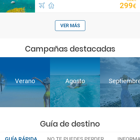
299
€
VER MÁS
Campañas destacadas
Verano
Agosto
Septiembr
Guía de destino
GUÍA RÁPIDA
NO TE PUEDES PERDER...
INFORMA