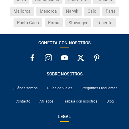
¿Por qué me sale el precio de un niño igual que el
precio de un adulto?
Mallorca
Menorca
Narvik
Oslo
París
¿Cuántas veces debo imprimir el bono de los
Punta Cana
Roma
Stavanger
Tenerife
traslados?
CONECTA CON NOSOTROS
SOBRE NOSOTROS
Quiénes somos
Guías de Viajes
Preguntas Frecuentes
Contacto
Afiliados
Trabaja con nosotros
Blog
LEGAL