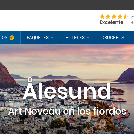
LOS
PAQUETES
HOTELES
CRUCEROS
Ålesund
Art Noveau en los fiordos