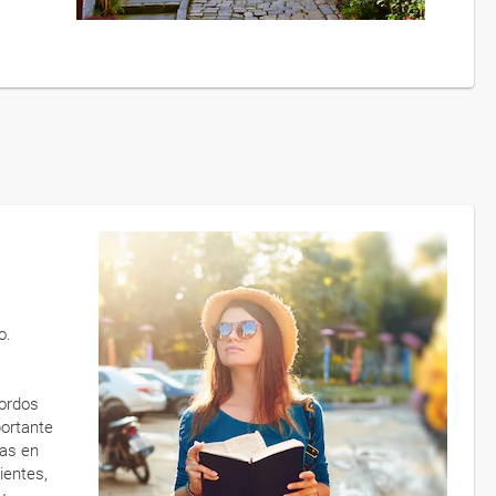
o.
iordos
portante
vas en
ientes,