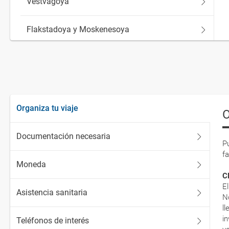
Vestvagoya
Flakstadoya y Moskenesoya
El litoral de las Islas Lofoten
Organiza tu viaje
O
Documentación necesaria
P
f
Moneda
C
E
Asistencia sanitaria
N
l
i
Teléfonos de interés