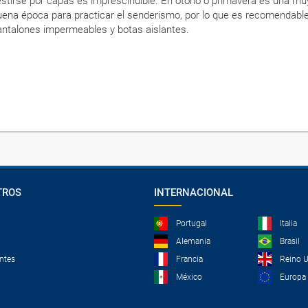
estirse por capas es imprescindible. En otoño o primavera es una mu
uena época para practicar el senderismo, por lo que es recomendable
antalones impermeables y botas aislantes.
TROS
INTERNACIONAL
Portugal
Italia
Alemania
Brasil
ntes
Francia
Reino 
México
Europa