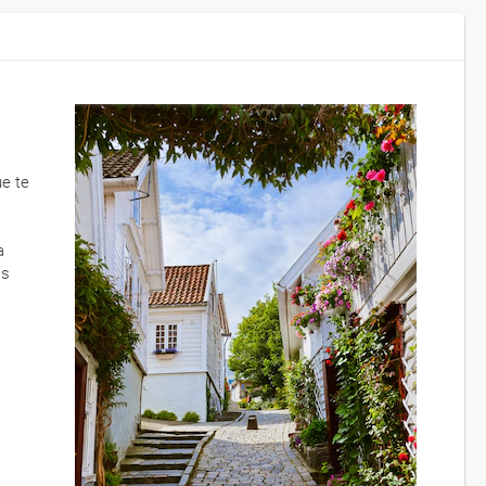
ue te
a
as