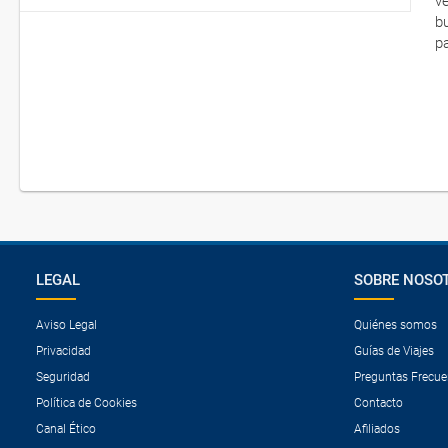
v
b
p
LEGAL
SOBRE NOSO
Aviso Legal
Quiénes somos
Privacidad
Guías de Viajes
Seguridad
Preguntas Frecue
Política de Cookies
Contacto
Canal Ético
Afiliados