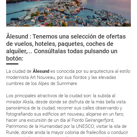
Documentación necesaria
La documentación de tu reserva te será enviada por mail en el
momento que el pago de la reserva esté realizado completamente.
Moneda
Respecto a las tarjetas de embarque, casi todas las compañías aéreas
Asistencia sanitaria
tienen ya todos sus billetes electrónicos por lo que podrás obtenerlas
directamente en los mostradores de la aerolínea o realizando el check-
Ålesund : Tenemos una selección de ofertas
in por su web.
Teléfonos de interés
Centro urbano de
Preikestolen, uno
La Catedral 
de vuelos, hoteles, paquetes, coches de
Stavanger
de los paisajes
Bergen
Eso sí, deberás estar atento si viajas con una compañía low cost, debido
alquiler,... Consúltalas todas pulsando un
a que muchas de ellas exigen la presentación de la tarjeta de embarque
más sugestivos
(que deberás realizar a través de su web) para que no te carguen un
del país
botón:
suplemento extra en el mismo aeropuerto.
En caso de tener que enviarte la documentación de un paquete
La ciudad de
Ålesund
es conocida por su arquitectura al estilo
vacacional (Caribe, circuitos, tours...) te enviaremos la documentación
modernista Art Nouveau, por sus fiordos y las elevadas
de tu reserva alrededor de 10 días antes de salida, la cual deberás
cumbres de los Alpes de Sunnmøre.
imprimir y llevar contigo en el viaje.
Esta documentación te será requerida en el mostrador de la compañía
Los principales atractivos de la ciudad son: la subida al
aérea a la hora de realizar el check-in el día de la salida.
mirador Aksla, desde donde se disfruta de la más bella vista
panorámica de la ciudad; recorrer sus calles observando y
fotografiando sus edificios art nouveau; alojarse en un faro;
MODIFICACIÓN ó CANCELACIÓN ¿Puedo anular o
hacer una excursión de un día al Fiordo Geirangerfjord,
modificar una reserva del viaje? ¿Qué gastos puede
Patrimonio de la Humanidad por la UNESCO; visitar la isla de
Runde, donde anida la mayor colonia de frailecillos o conducir
generar una anulación o modificación del viaje?