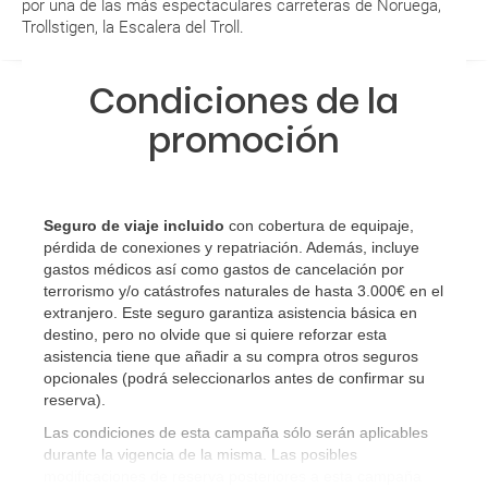
por una de las más espectaculares carreteras de Noruega,
Trollstigen, la Escalera del Troll.
¿Qué caducidad debe tener mi pasaporte para ir
a...?
Condiciones de la
¿Con cuánta antelación tengo que estar en el
promoción
aeropuerto?
RESERVAR ¿Cómo puedo reservar un viaje de
paquete vacacional en la página web?
Seguro de viaje incluido
con cobertura de equipaje,
pérdida de conexiones y repatriación. Además, incluye
gastos médicos así como gastos de cancelación por
Al realizar la reserva, uno de los servicios ha
terrorismo y/o catástrofes naturales de hasta 3.000€ en el
quedado de pendiente de confirmación ¿Cómo
extranjero. Este seguro garantiza asistencia básica en
sabré si se confirma el viaje?
destino, pero no olvide que si quiere reforzar esta
asistencia tiene que añadir a su compra otros seguros
opcionales (podrá seleccionarlos antes de confirmar su
¿Cómo sé si hay plazas disponibles en el viaje que
reserva)
.
quiero al hacer mi solicitud de reserva?
Las condiciones de esta campaña sólo serán aplicables
durante la vigencia de la misma. Las posibles
Si tengo los traslados incluidos, ¿dónde debo
modificaciones de reserva posteriores a esta campaña