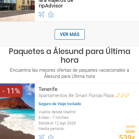
VER MÁS
Paquetes a Ålesund para Última
hora
Encuentra las mejores ofertas de paquetes vacacionales a
Ålesund para Última hora
Tenerife
11
Apartamentos Be Smart Florida Plaza
Seguro de Viaje Incluido
Vuelos desde Madrid
8 días / 7 noches
Salida el 12 ago 2026
desde
Media pensión
604
€
539
€