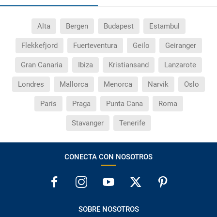
Alta
Bergen
Budapest
Estambul
Flekkefjord
Fuerteventura
Geilo
Geiranger
Gran Canaria
Ibiza
Kristiansand
Lanzarote
Londres
Mallorca
Menorca
Narvik
Oslo
París
Praga
Punta Cana
Roma
Stavanger
Tenerife
CONECTA CON NOSOTROS
SOBRE NOSOTROS