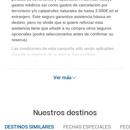
gastos médicos así como gastos de cancelación por
terrorismo y/o catástrofes naturales de hasta 3.000€ en el
extranjero. Este seguro garantiza asistencia básica en
destino, pero no olvide que si quiere reforzar esta
asistencia tiene que añadir a su compra otros seguros
opcionales (podrá seleccionarlos antes de confirmar su
reserva)
.
Las condiciones de esta campaña sólo serán aplicables
durante la vigencia de la misma. Las posibles
modificaciones de reserva posteriores a esta campaña
quedan excluidas de las condiciones de promoción
anteriormente mencionadas. Descuento no acumulable.
Ver más
Nuestros destinos
DESTINOS SIMILARES
FECHAS ESPECIALES
FEC