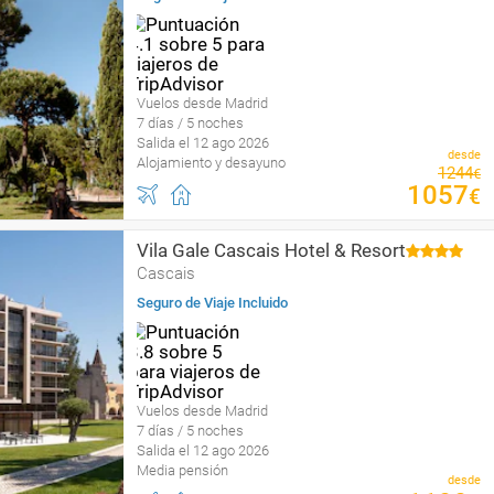
Vuelos desde Madrid
7 días / 5 noches
Salida el 12 ago 2026
desde
Alojamiento y desayuno
1244
€
1057
€
Vila Gale Cascais Hotel & Resort
Cascais
Seguro de Viaje Incluido
Vuelos desde Madrid
7 días / 5 noches
Salida el 12 ago 2026
Media pensión
desde