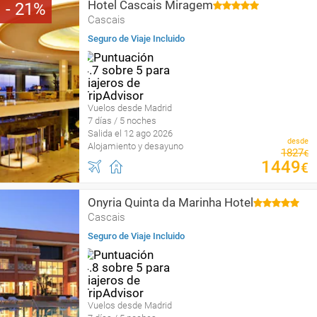
Hotel Cascais Miragem
21
Cascais
Seguro de Viaje Incluido
Vuelos desde Madrid
7 días / 5 noches
Salida el 12 ago 2026
desde
Alojamiento y desayuno
1827
€
1449
€
Onyria Quinta da Marinha Hotel
Cascais
Seguro de Viaje Incluido
Vuelos desde Madrid