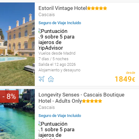
Estoril Vintage Hotel
Cascais
Seguro de Viaje Incluido
Vuelos desde Madrid
7 días / 5 noches
Salida el 12 ago 2026
Alojamiento y desayuno
desde
1849
€
Longevity Senses - Cascais Boutique
8
Hotel - Adults Only
Cascais
Seguro de Viaje Incluido