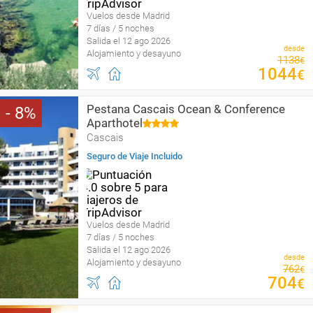
Vuelos desde Madrid
7 días / 5 noches
Salida el 12 ago 2026
desde
Alojamiento y desayuno
1138
€
1044
€
Pestana Cascais Ocean & Conference
8
Aparthotel
Cascais
Seguro de Viaje Incluido
Vuelos desde Madrid
7 días / 5 noches
Salida el 12 ago 2026
desde
Alojamiento y desayuno
762
€
704
€