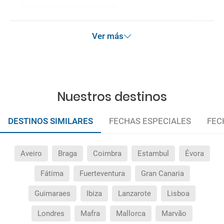
más de 30 días de antelación.
Quedan excluidos los productos de terceros de esta
promoción.
Ver más
Las condiciones de esta campaña sólo serán aplicables
durante la vigencia de la misma. Las posibles
modificaciones de reserva posteriores a esta campaña
quedan excluidas de las condiciones de promoción
anteriormente mencionadas. Descuento no acumulable.
Nuestros destinos
DESTINOS SIMILARES
FECHAS ESPECIALES
FEC
Aveiro
Braga
Coimbra
Estambul
Évora
Fátima
Fuerteventura
Gran Canaria
Guimaraes
Ibiza
Lanzarote
Lisboa
Londres
Mafra
Mallorca
Marvão