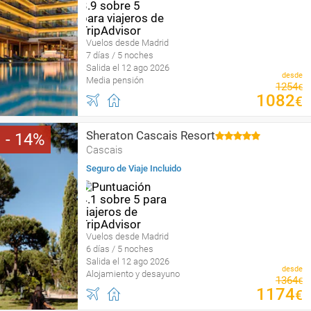
Vuelos desde Madrid
7 días / 5 noches
Salida el 12 ago 2026
desde
Media pensión
1254
€
1082
€
Sheraton Cascais Resort
14
Cascais
Seguro de Viaje Incluido
Vuelos desde Madrid
6 días / 5 noches
Salida el 12 ago 2026
desde
Alojamiento y desayuno
1364
€
1174
€