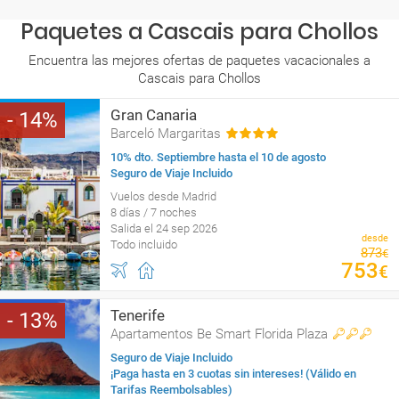
Paquetes a Cascais para Chollos
Encuentra las mejores ofertas de paquetes vacacionales a
Cascais para Chollos
Gran Canaria
14
Barceló Margaritas
10% dto. Septiembre hasta el 10 de agosto
Seguro de Viaje Incluido
Vuelos desde Madrid
8 días / 7 noches
Salida el 24 sep 2026
desde
Todo incluido
873
€
753
€
Tenerife
13
Apartamentos Be Smart Florida Plaza
Seguro de Viaje Incluido
¡Paga hasta en 3 cuotas sin intereses! (Válido en
Tarifas Reembolsables)