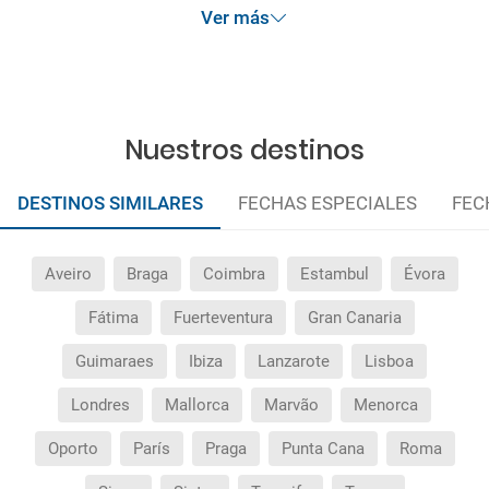
Ver más
Nuestros destinos
DESTINOS SIMILARES
FECHAS ESPECIALES
FEC
Aveiro
Braga
Coimbra
Estambul
Évora
Fátima
Fuerteventura
Gran Canaria
Guimaraes
Ibiza
Lanzarote
Lisboa
Londres
Mallorca
Marvão
Menorca
Oporto
París
Praga
Punta Cana
Roma