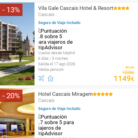
Vila Gale Cascais Hotel & Resort
13
Cascais
Seguro de Viaje Incluido
Vuelos desde Madrid
6 días / 5 noches
Salida el 17 ago 2026
desde
Media pensión
1326
€
1149
€
Hotel Cascais Miragem
20
Cascais
Seguro de Viaje Incluido