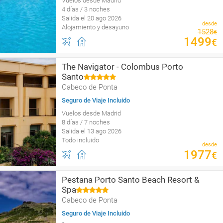
Vuelos desde Madrid
4 días / 3 noches
Salida el 20 ago 2026
desde
Alojamiento y desayuno
1528
€
1499
€
The Navigator - Colombus Porto
Santo
Cabeco de Ponta
Seguro de Viaje Incluido
Vuelos desde Madrid
8 días / 7 noches
Salida el 13 ago 2026
Todo incluido
desde
1977
€
Pestana Porto Santo Beach Resort &
Spa
Cabeco de Ponta
Seguro de Viaje Incluido