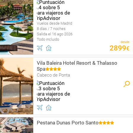
Vuelos desde Madrid
8 días / 7 noches
Salida el 16 ago 2026
Todo incluido
desde
2899
€
Vila Baleira Hotel Resort & Thalasso
Spa
Cabeco de Ponta
Pestana Dunas Porto Santo