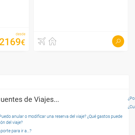
desde
2169
€
uentes de Viajes...
¿Por
¿Cu
o anular o modificar una reserva del viaje? ¿Qué gastos puede
ón del viaje?
rte para ir a...?