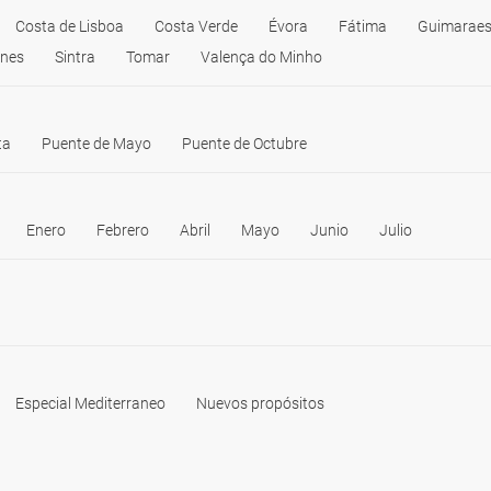
Costa de Lisboa
Costa Verde
Évora
Fátima
Guimarae
ines
Sintra
Tomar
Valença do Minho
ta
Puente de Mayo
Puente de Octubre
Enero
Febrero
Abril
Mayo
Junio
Julio
Especial Mediterraneo
Nuevos propósitos