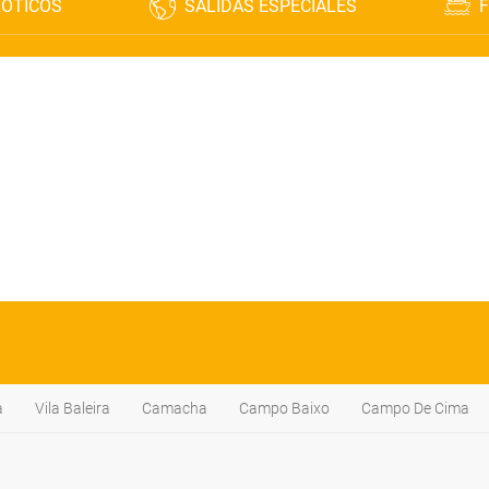
XÓTICOS
SALIDAS ESPECIALES
F
a
Vila Baleira
Camacha
Campo Baixo
Campo De Cima