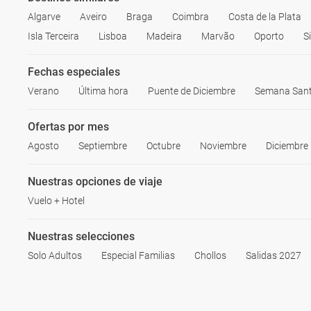
Algarve
Aveiro
Braga
Coimbra
Costa de la Plata
Isla Terceira
Lisboa
Madeira
Marvão
Oporto
S
Fechas especiales
Verano
Última hora
Puente de Diciembre
Semana San
Ofertas por mes
Agosto
Septiembre
Octubre
Noviembre
Diciembre
Nuestras opciones de viaje
Vuelo + Hotel
Nuestras selecciones
Solo Adultos
Especial Familias
Chollos
Salidas 2027