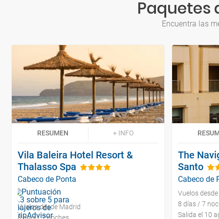
Paquetes a
Encuentra las me
RESUMEN
+ INFO
RESU
Vila Baleira Hotel Resort &
The Navi
Thalasso Spa
Santo
Cabeco de Ponta
Cabeco de 
Vuelos desde
8 días / 7 no
Vuelos desde Madrid
Salida el 10 
8 días / 7 noches