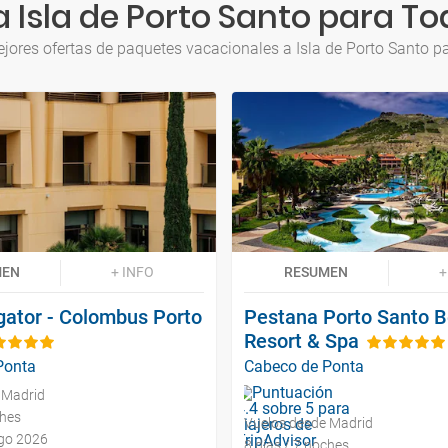
 Isla de Porto Santo para To
jores ofertas de paquetes vacacionales a Isla de Porto Santo p
MEN
+ INFO
RESUMEN
+
gator - Colombus Porto
Pestana Porto Santo 
Resort & Spa
Ponta
Cabeco de Ponta
 Madrid
ches
Vuelos desde Madrid
ago 2026
8 días / 7 noches