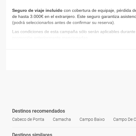
Seguro de viaje incluido
con cobertura de equipaje, pérdida d
de hasta 3.000€ en el extranjero. Este seguro garantiza asistenc
(podrá seleccionarlos antes de confirmar su reserva)
.
Las condiciones de esta campaña sólo serán aplicables durante 
promoción anteriormente mencionadas.
Destinos recomendados
Cabeco de Ponta
Camacha
Campo Baixo
Campo De 
Destinos similares