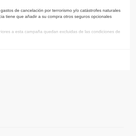
gastos de cancelación por terrorismo y/o catástrofes naturales
encia tiene que añadir a su compra otros seguros opcionales
eriores a esta campaña quedan excluidas de las condiciones de