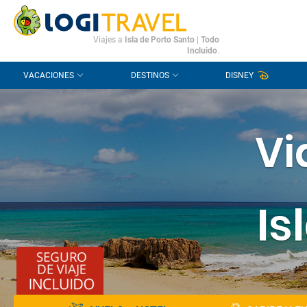
CONTACTO
PREGUNTAS FRECUENTES
Viajes a
Isla de Porto Santo
|
Todo
Incluido
.
VACACIONES
DESTINOS
DISNEY
Vi
Is