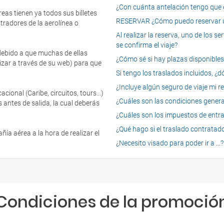
¿Con cuánta antelación tengo que e
eas tienen ya todos sus billetes
RESERVAR ¿Cómo puedo reservar un
tradores de la aerolínea o
Al realizar la reserva, uno de los 
se confirma el viaje?
 debido a que muchas de ellas
¿Cómo sé si hay plazas disponibles e
izar a través de su web) para que
Si tengo los traslados incluidos, ¿
¿Incluye algún seguro de viaje mi r
onal (Caribe, circuitos, tours...)
¿Cuáles son las condiciones general
 antes de salida, la cual deberás
¿Cuáles son los impuestos de entrad
¿Qué hago si el traslado contratado
ía aérea a la hora de realizar el
¿Necesito visado para poder ir a ...?
Condiciones de la promoció