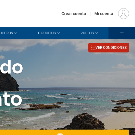
€
Origen
MADRID (MAD)
ES
EUR
Crear cuenta
|
Mi cuenta
UCEROS
CIRCUITOS
VUELOS
VER CONDICIONES
ido
nto