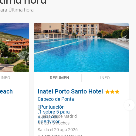
ltima hora
para Última hora
 INFO
RESUMEN
+ INFO
Beach
Inatel Porto Santo Hotel
Cabeco de Ponta
Vuelos desde Madrid
4 días / 3 noches
Salida el 20 ago 2026