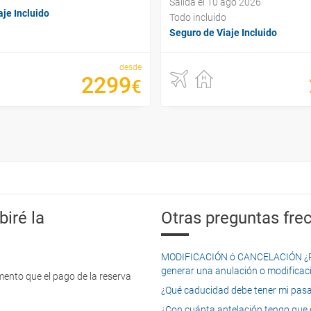
Salida el 10 ago 2026
je Incluido
Todo incluido
Seguro de Viaje Incluido
desde
2299
€
iré la
Otras preguntas frec
MODIFICACIÓN ó CANCELACIÓN ¿Pued
generar una anulación o modificaci
mento que el pago de la reserva
¿Qué caducidad debe tener mi pasapo
¿Con cuánta antelación tengo que e