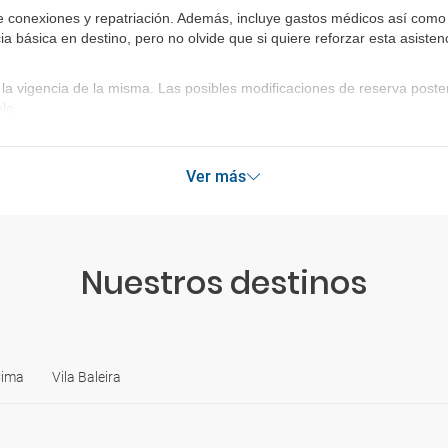
 conexiones y repatriación. Además, incluye gastos médicos así como g
ia básica en destino, pero no olvide que si quiere reforzar esta asist
la vigencia de la misma. Las posibles modificaciones de reserva post
le.
Ver más
Nuestros destinos
Cima
Vila Baleira