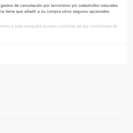
astos de cancelación por terrorismo y/o catástrofes naturales
encia tiene que añadir a su compra otros seguros opcionales
eriores a esta campaña quedan excluidas de las condiciones de