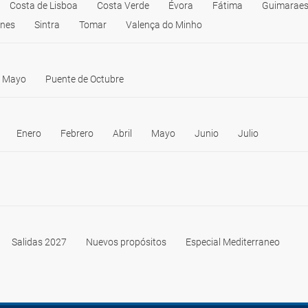
Costa de Lisboa
Costa Verde
Évora
Fátima
Guimarae
ines
Sintra
Tomar
Valença do Minho
e Mayo
Puente de Octubre
Enero
Febrero
Abril
Mayo
Junio
Julio
Salidas 2027
Nuevos propósitos
Especial Mediterraneo