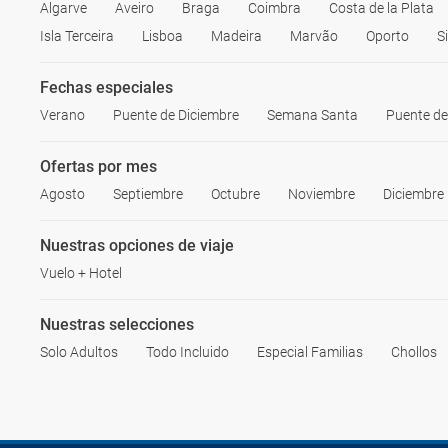
Algarve
Aveiro
Braga
Coimbra
Costa de la Plata
Isla Terceira
Lisboa
Madeira
Marvão
Oporto
S
Fechas especiales
Verano
Puente de Diciembre
Semana Santa
Puente d
Ofertas por mes
Agosto
Septiembre
Octubre
Noviembre
Diciembre
Nuestras opciones de viaje
Vuelo + Hotel
Nuestras selecciones
Solo Adultos
Todo Incluido
Especial Familias
Chollos