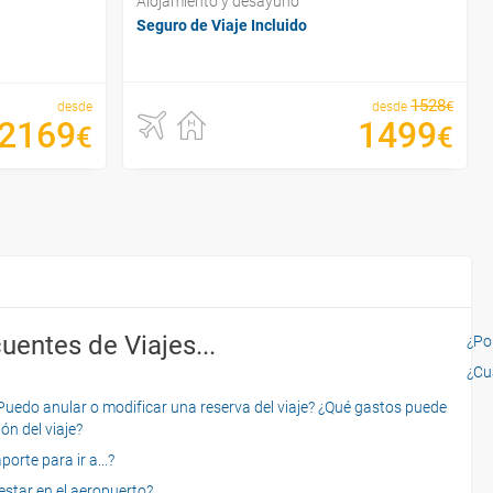
Alojamiento y desayuno
Seguro de Viaje Incluido
1528
€
desde
desde
2169
1499
€
€
uentes de Viajes...
¿Por
¿Cu
o anular o modificar una reserva del viaje? ¿Qué gastos puede
ón del viaje?
rte para ir a...?
star en el aeropuerto?