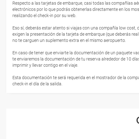
Respecto a las tarjetas de embarque, casi todas las compañías aér
electrónicos por lo que podrás obtenerlas directamente en los mos
realizando el check-in por su web.
Eso sí, deberás estar atento si viajas con una compañía low cost,
exigen la presentación de la tarjeta de embarque (que deberás real
no te carguen un suplemento extra en el mismo aeropuerto.
En caso de tener que enviarte la documentación de un paquete vacaci
te enviaremos la documentación de tu reserva alrededor de 10 días
imprimir y llevar contigo en el viaje.
Esta documentación te será requerida en el mostrador de la compañ
check-in el día de la salida.