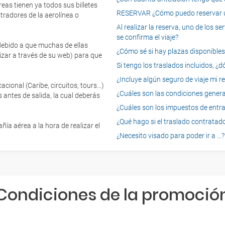
eas tienen ya todos sus billetes
RESERVAR ¿Cómo puedo reservar un
tradores de la aerolínea o
Al realizar la reserva, uno de los 
se confirma el viaje?
 debido a que muchas de ellas
¿Cómo sé si hay plazas disponibles e
izar a través de su web) para que
Si tengo los traslados incluidos, ¿
¿Incluye algún seguro de viaje mi r
onal (Caribe, circuitos, tours...)
¿Cuáles son las condiciones general
 antes de salida, la cual deberás
¿Cuáles son los impuestos de entrad
¿Qué hago si el traslado contratado
ía aérea a la hora de realizar el
¿Necesito visado para poder ir a ...?
Condiciones de la promoció