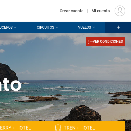
€
Origen
MADRID (MAD)
ES
EUR
Crear cuenta
|
Mi cuenta
UCEROS
CIRCUITOS
VUELOS
VER CONDICIONES
n
nto
ERRY + HOTEL
TREN + HOTEL