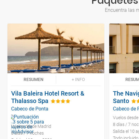
Paquetes 
Encuentra las m
RESUMEN
+ INFO
RESU
Vila Baleira Hotel Resort &
The Navi
Thalasso Spa
Santo
Cabeco de Ponta
Cabeco de 
Vuelos desde
8 días / 7 no
Vuelos desde Madrid
Salida el 10 
8 días / 7 noches
Todo incluido