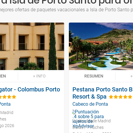
a Isla de Porto Santo para Ú
ejores ofertas de paquetes vacacionales a Isla de Porto Santo 
MEN
+ INFO
RESUMEN
+
gator - Colombus Porto
Pestana Porto Santo 
Resort & Spa
Ponta
Cabeco de Ponta
 Madrid
ches
Vuelos desde Madrid
ago 2026
8 días / 7 noches