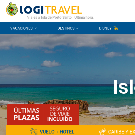
CONTACTO
PREGUNTAS FRECUENTES
Viajes a
Isla de Porto Santo
|
Ultima hora
.
VACACIONES
DESTINOS
DISNEY
Is
VUELO + HOTEL
CARIBE Y E