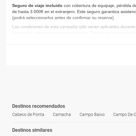
Seguro de viaje incluido
con cobertura de equipaje, pérdida de
de hasta 3.000€ en el extranjero. Este seguro garantiza asistenc
(podrá seleccionarlos antes de confirmar su reserva)
.
Las condiciones de esta campaña sólo serán aplicables durante 
promoción anteriormente mencionadas. Descuento no acumulab
Destinos recomendados
Cabeco de Ponta
Camacha
Campo Baixo
Campo De 
Destinos similares