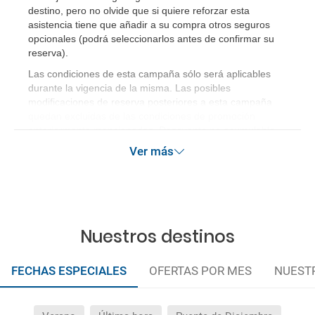
destino, pero no olvide que si quiere reforzar esta
asistencia tiene que añadir a su compra otros seguros
opcionales (podrá seleccionarlos antes de confirmar su
reserva)
.
Las condiciones de esta campaña sólo será aplicables
durante la vigencia de la misma. Las posibles
modificaciones de reserva posteriores a esta campaña
quedan excluidas de las condiciones de promoción
anteriormente mencionadas. Descuento no acumulable.
Ver más
Nuestros destinos
FECHAS ESPECIALES
OFERTAS POR MES
NUEST