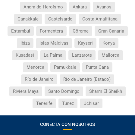
Angra do Heroísmo
Ankara
Avanos
Çanakkale
Castelsardo
Costa Amalfitana
Estambul
Formentera
Göreme
Gran Canaria
Ibiza
Islas Maldivas
Kayseri
Konya
Kusadasi
La Palma
Lanzarote
Mallorca
Menorca
Pamukkale
Punta Cana
Río de Janeiro
Río de Janeiro (Estado)
Riviera Maya
Santo Domingo
Sharm El Sheikh
Tenerife
Túnez
Uchisar
CONECTA CON NOSOTROS