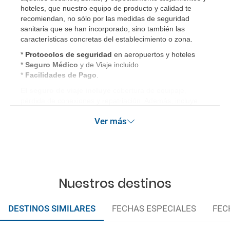
hoteles, que nuestro equipo de producto y calidad te
recomiendan, no sólo por las medidas de seguridad
sanitaria que se han incorporado, sino también las
características concretas del establecimiento o zona.
*
Protocolos de
seguridad
en aeropuertos y hoteles
*
Seguro Médico
y de Viaje incluido
*
Facilidades de Pago
.
El seguro de viaje incluye
cobertura de equipaje,
pérdida de conexiones y repatriación. Además, incluye
gastos médicos así como gastos de cancelación por
Ver más
terrorismo y/o catástrofes naturales de hasta 3.000€ en el
extranjero. Este seguro garantiza asistencia básica en
destino, pero no olvide que si quiere reforzar esta
asistencia tiene que añadir a su compra otros seguros
opcionales (podrá seleccionarlos antes de confirmar su
reserva).
Nuestros destinos
DESTINOS SIMILARES
FECHAS ESPECIALES
FEC