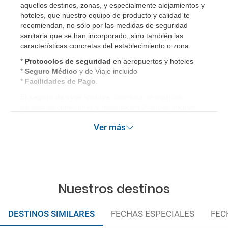
aquellos destinos, zonas, y especialmente alojamientos y
hoteles, que nuestro equipo de producto y calidad te
recomiendan, no sólo por las medidas de seguridad
sanitaria que se han incorporado, sino también las
características concretas del establecimiento o zona.
*
Protocolos de
seguridad
en aeropuertos y hoteles
*
Seguro Médico
y de Viaje incluido
*
Facilidades de Pago
.
El seguro de viaje incluye
cobertura de equipaje,
pérdida de conexiones y repatriación. Además, incluye
gastos médicos así como gastos de cancelación por
Ver más
terrorismo y/o catástrofes naturales de hasta 3.000€ en el
extranjero. Este seguro garantiza asistencia básica en
destino, pero no olvide que si quiere reforzar esta
asistencia tiene que añadir a su compra otros seguros
opcionales (podrá seleccionarlos antes de confirmar su
reserva).
Nuestros destinos
DESTINOS SIMILARES
FECHAS ESPECIALES
FEC