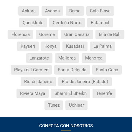
Ankara
Avanos
Bursa
Cala Blava
Çanakkale
Cerdeña Norte
Estambul
Florencia
Göreme
Gran Canaria
Isla de Bali
Kayseri
Konya
Kusadasi
La Palma
Lanzarote
Mallorca
Menorca
Playa del Carmen
Ponta Delgada
Punta Cana
Río de Janeiro
Río de Janeiro (Estado)
Riviera Maya
Sharm El Sheikh
Tenerife
Túnez
Uchisar
CONECTA CON NOSOTROS