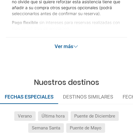
no olvide que si quiere reforzar esta asistencia tiene que
añadir a su compra otros seguros opcionales (podrá
seleccionarlos antes de confirmar su reserva).
Pago flexible
sin intereses para reservas realizadas con
más de 30 días de antelación.
Ver más
Nuestros destinos
FECHAS ESPECIALES
DESTINOS SIMILARES
FEC
Verano
Última hora
Puente de Diciembre
Semana Santa
Puente de Mayo