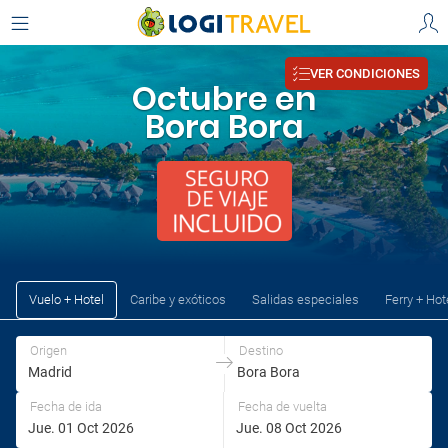
Elige tu origen y destino
Origen
Destino
VER CONDICIONES
Octubre en
Madrid
Bora Bora
Bora Bora
Origen
Destino
Vuelo + Hotel
Caribe y exóticos
Salidas especiales
Ferry + Hot
Origen
Destino
Fecha de ida
Fecha de vuelta