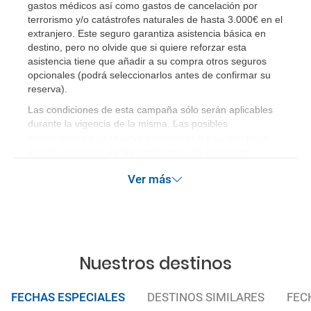
gastos médicos así como gastos de cancelación por
terrorismo y/o catástrofes naturales de hasta 3.000€ en el
extranjero. Este seguro garantiza asistencia básica en
destino, pero no olvide que si quiere reforzar esta
asistencia tiene que añadir a su compra otros seguros
opcionales (podrá seleccionarlos antes de confirmar su
reserva)
.
Las condiciones de esta campaña sólo serán aplicables
durante la vigencia de la misma. Las posibles
modificaciones de reserva posteriores a esta campaña
quedan excluidas de las condiciones de promoción
anteriormente mencionadas.
Ver más
Nuestros destinos
FECHAS ESPECIALES
DESTINOS SIMILARES
FEC