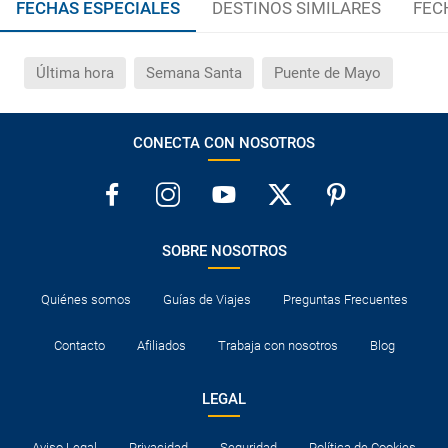
FECHAS ESPECIALES
DESTINOS SIMILARES
FEC
Última hora
Semana Santa
Puente de Mayo
CONECTA CON NOSOTROS
SOBRE NOSOTROS
Quiénes somos
Guías de Viajes
Preguntas Frecuentes
Contacto
Afiliados
Trabaja con nosotros
Blog
LEGAL
Aviso Legal
Privacidad
Seguridad
Política de Cookies