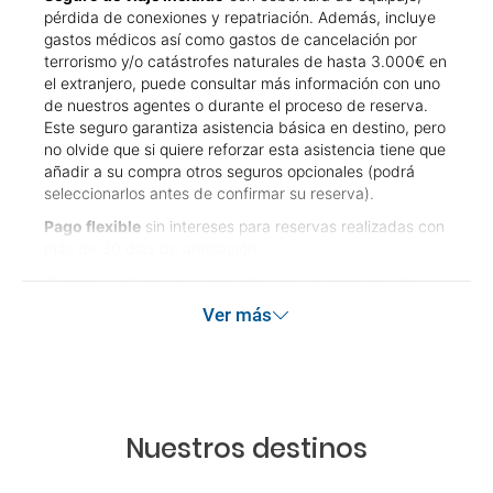
pérdida de conexiones y repatriación. Además, incluye
gastos médicos así como gastos de cancelación por
terrorismo y/o catástrofes naturales de hasta 3.000€ en
el extranjero, puede consultar más información con uno
de nuestros agentes o durante el proceso de reserva.
Este seguro garantiza asistencia básica en destino, pero
no olvide que si quiere reforzar esta asistencia tiene que
añadir a su compra otros seguros opcionales (podrá
seleccionarlos antes de confirmar su reserva).
Pago flexible
sin intereses para reservas realizadas con
más de 30 días de antelación.
Quedan excluidos los productos de terceros de esta
promoción.
Ver más
Las condiciones de esta campaña sólo serán aplicables
durante la vigencia de la misma. Las posibles
modificaciones de reserva posteriores a esta campaña
quedan excluidas de las condiciones de promoción
anteriormente mencionadas. Descuento no acumulable.
Nuestros destinos