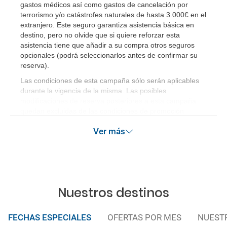
gastos médicos así como gastos de cancelación por
terrorismo y/o catástrofes naturales de hasta 3.000€ en el
extranjero. Este seguro garantiza asistencia básica en
destino, pero no olvide que si quiere reforzar esta
asistencia tiene que añadir a su compra otros seguros
opcionales (podrá seleccionarlos antes de confirmar su
reserva)
.
Las condiciones de esta campaña sólo serán aplicables
durante la vigencia de la misma. Las posibles
modificaciones de reserva posteriores a esta campaña
quedan excluidas de las condiciones de promoción
anteriormente mencionadas.
Ver más
Nuestros destinos
FECHAS ESPECIALES
OFERTAS POR MES
NUEST