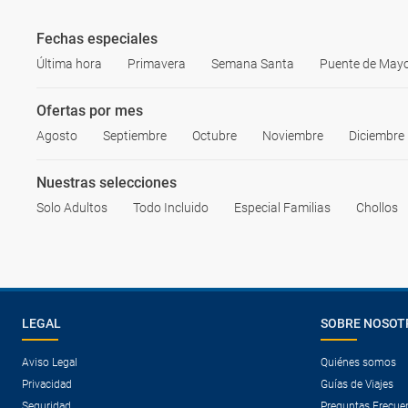
Fechas especiales
Última hora
Primavera
Semana Santa
Puente de May
Ofertas por mes
Agosto
Septiembre
Octubre
Noviembre
Diciembre
Nuestras selecciones
Solo Adultos
Todo Incluido
Especial Familias
Chollos
LEGAL
SOBRE NOSOT
Aviso Legal
Quiénes somos
Privacidad
Guías de Viajes
Seguridad
Preguntas Frecue