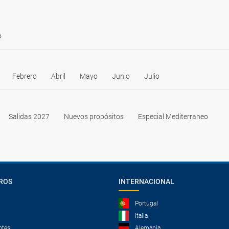
o
Febrero
Abril
Mayo
Junio
Julio
Salidas 2027
Nuevos propósitos
Especial Mediterraneo
ROS
INTERNACIONAL
Portugal
Italia
ntes
Alemania