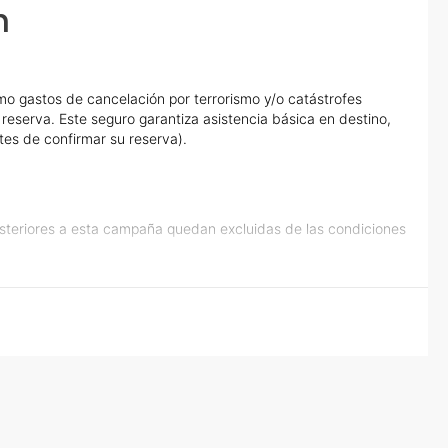
n
o gastos de cancelación por terrorismo y/o catástrofes
eserva. Este seguro garantiza asistencia básica en destino,
tes de confirmar su reserva).
osteriores a esta campaña quedan excluidas de las condiciones