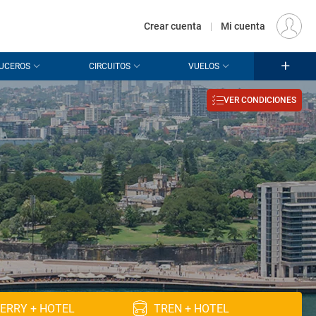
€
Origen
MADRID (MAD)
ES
EUR
Crear cuenta
|
Mi cuenta
UCEROS
CIRCUITOS
VUELOS
VER CONDICIONES
ERRY + HOTEL
TREN + HOTEL