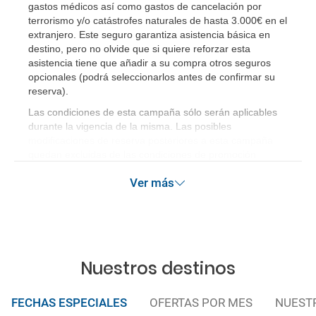
gastos médicos así como gastos de cancelación por
terrorismo y/o catástrofes naturales de hasta 3.000€ en el
extranjero. Este seguro garantiza asistencia básica en
destino, pero no olvide que si quiere reforzar esta
asistencia tiene que añadir a su compra otros seguros
opcionales (podrá seleccionarlos antes de confirmar su
reserva)
.
Las condiciones de esta campaña sólo serán aplicables
durante la vigencia de la misma. Las posibles
modificaciones de reserva posteriores a esta campaña
quedan excluidas de las condiciones de promoción
anteriormente mencionadas.
Ver más
Nuestros destinos
FECHAS ESPECIALES
OFERTAS POR MES
NUEST