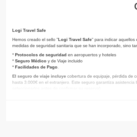
Logi Travel Safe
Hemos creado el sello "
Logi Travel Safe
" para indicar aquellos
medidas de seguridad sanitaria que se han incorporado, sino tam
*
Protocolos de
seguridad
en aeropuertos y hoteles
*
Seguro Médico
y de Viaje incluido
*
Facilidades de Pago
.
El seguro de viaje incluye
cobertura de equipaje, pérdida de c
hasta 3.000€ en el extranjero. Este seguro garantiza asistencia 
seleccionarlos antes de confirmar su reserva).