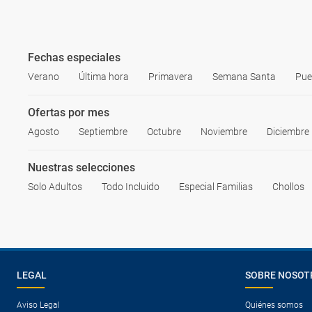
Fechas especiales
Verano
Última hora
Primavera
Semana Santa
Pue
Ofertas por mes
Agosto
Septiembre
Octubre
Noviembre
Diciembre
Nuestras selecciones
Solo Adultos
Todo Incluido
Especial Familias
Chollos
LEGAL
SOBRE NOSOT
Aviso Legal
Quiénes somos