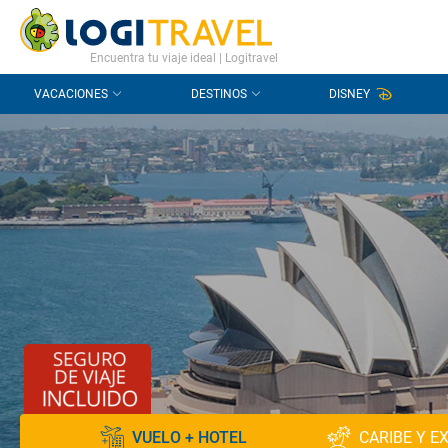
CONTACTO
PREGUNTAS FRECUENTES
Encuentra tu viaje ideal | Logitravel
VACACIONES
DESTINOS
DISNEY
VUELO + HOTEL
CARIBE Y E