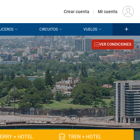
€
Origen
MADRID (MAD)
ES
EUR
Crear cuenta
|
Mi cuenta
UCEROS
CIRCUITOS
VUELOS
VER CONDICIONES
ERRY + HOTEL
TREN + HOTEL