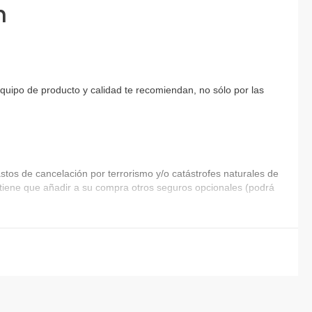
n
equipo de producto y calidad te recomiendan, no sólo por las
tos de cancelación por terrorismo y/o catástrofes naturales de
ia tiene que añadir a su compra otros seguros opcionales (podrá