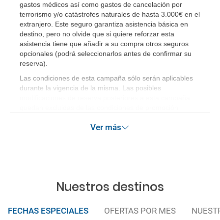
gastos médicos así como gastos de cancelación por
terrorismo y/o catástrofes naturales de hasta 3.000€ en el
extranjero. Este seguro garantiza asistencia básica en
destino, pero no olvide que si quiere reforzar esta
asistencia tiene que añadir a su compra otros seguros
opcionales (podrá seleccionarlos antes de confirmar su
reserva)
.
Las condiciones de esta campaña sólo serán aplicables
durante la vigencia de la misma. Las posibles
modificaciones de reserva posteriores a esta campaña
quedan excluidas de las condiciones de promoción
anteriormente mencionadas.
Ver más
Nuestros destinos
FECHAS ESPECIALES
OFERTAS POR MES
NUEST