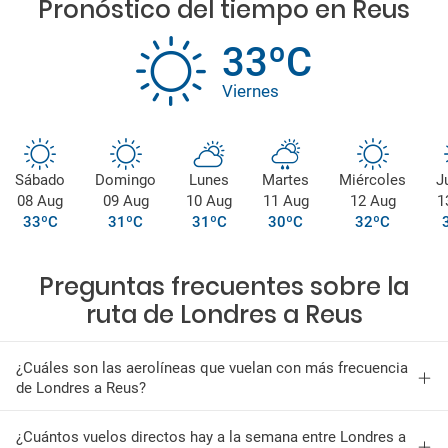
Pronóstico del tiempo en Reus
33ºC
Viernes
Sábado
Domingo
Lunes
Martes
Miércoles
J
08 Aug
09 Aug
10 Aug
11 Aug
12 Aug
1
33ºC
31ºC
31ºC
30ºC
32ºC
Preguntas frecuentes sobre la
ruta de Londres a Reus
¿Cuáles son las aerolíneas que vuelan con más frecuencia
de Londres a Reus?
¿Cuántos vuelos directos hay a la semana entre Londres a