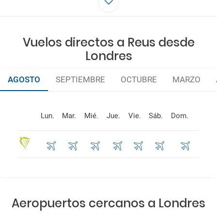
Escalas
Hay vuelos directos
Vuelos directos a Reus desde
Aerolíneas
RYANAIR
Londres
AGOSTO
SEPTIEMBRE
OCTUBRE
MARZO
Lun.
Mar.
Mié.
Jue.
Vie.
Sáb.
Dom.
Aeropuertos cercanos a Londres