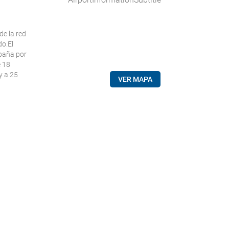
de la red
do.El
spaña por
e 18
y a 25
VER MAPA