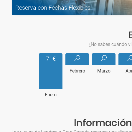
Reserva con Fechas Flexibles
¿No sabes cuándo via
71€
Febrero
Marzo
Abr
Enero
Información 