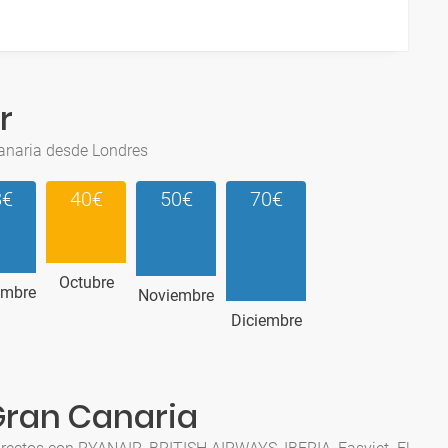
r
Canaria desde Londres
8€
40€
50€
70€
Octubre
embre
Noviembre
Diciembre
 Gran Canaria