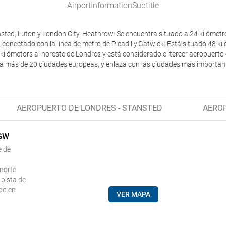
AirportInformationSubtitle
ted, Luton y London City. Heathrow: Se encuentra situado a 24 kilómetro
conectado con la línea de metro de Picadilly.Gatwick: Está situado 48 k
ilómetors al noreste de Londres y está considerado el tercer aeropuerto 
s a más de 20 ciudades europeas, y enlaza con las ciudades más important
AEROPUERTO DE LONDRES - STANSTED
AEROP
LGW
e de
 norte
 pista de
do en
VER MAPA