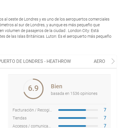
s al oeste de Londres y es uno de los aeropuertos comerciales
ilómetros al sur de Londres, y aunque es más pequeño que
en volumen de pasajeros de la ciudad . London City: Está
es de las Islas Británicas. Luton: Es el aeropuerto más pequeño
UERTO DE LONDRES - HEATHROW
AEROPUERTO DE
Bien
6.9
basada en 1536 opiniones
7
Facturación / Recogida equipajes
7
Tiendas
7
Accesos / comunicaciones