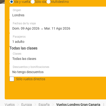
Ida y vuelta
Sólo ida
Multidestino
Origen
Fechas de tu viaje
Pasajeros
Todas las clases
Clases
Descuentos y bonificaciones
Sólo vuelos directos
Vuelos
Europa
España
Vuelos Londres Gran Canaria