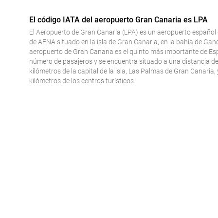
El código IATA del aeropuerto Gran Canaria es LPA
El Aeropuerto de Gran Canaria (LPA) es un aeropuerto español 
de AENA situado en la isla de Gran Canaria, en la bahía de Gan
aeropuerto de Gran Canaria es el quinto más importante de E
número de pasajeros y se encuentra situado a una distancia d
kilómetros de la capital de la isla, Las Palmas de Gran Canaria, 
kilómetros de los centros turísticos.