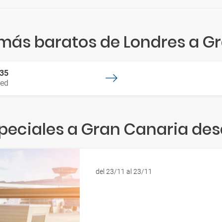
 más baratos de Londres a G
:35
ted
peciales a Gran Canaria de
del 23/11 al 23/11