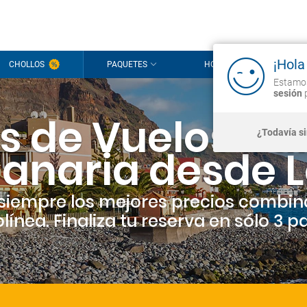
¡Hola
CHOLLOS
PAQUETES
HOTELES
CR
Estamos
sesión
p
s de Vuelos ba
¿Todavía s
anaria desde 
siempre los mejores precios combin
línea. Finaliza tu reserva en sólo 3 p