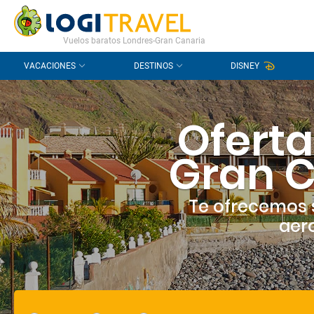
CONTACTO
PREGUNTAS FRECUENTES
Vuelos baratos Londres-Gran Canaria
VACACIONES
DESTINOS
DISNEY
Oferta
Gran C
Te ofrecemos 
aero