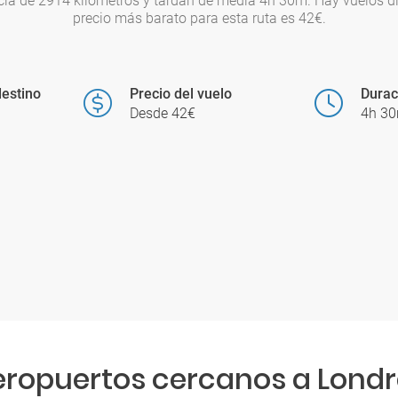
cia de 2914 kilómetros y tardan de media 4h 30m. Hay vuelos d
precio más barato para esta ruta es 42€.
estino
Precio del vuelo
Durac
Desde 42€
4h 3
eropuertos cercanos a Londr