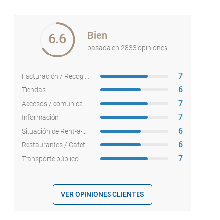
Bien
6.6
basada en 2833 opiniones
7
Facturación / Recogida equipajes
6
Tiendas
7
Accesos / comunicaciones
7
Información
6
Situación de Rent-a-cars
6
Restaurantes / Cafeterías
7
Transporte público
VER OPINIONES CLIENTES