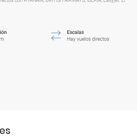
irectos con RYANAIR, BRITISH AIRWAYS, IBERIA, Easyjet. El
ión
Escalas
0m
Hay vuelos directos
es