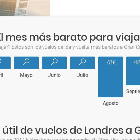
El mes más barato para viaja
jar? Estos son los vuelos de ida y vuelta más baratos a Gran 
78€
4
il
Mayo
Junio
Julio
Septi
Agosto
útil de vuelos de Londres a