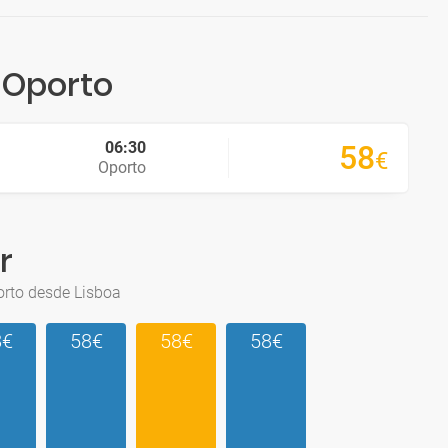
 Oporto
06:30
58
€
Oporto
r
orto desde Lisboa
8€
58€
58€
58€