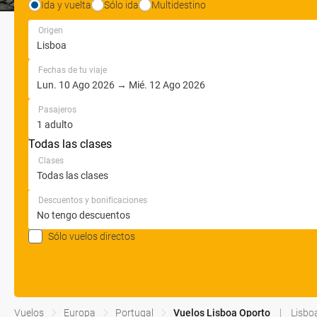
Ida y vuelta
Sólo ida
Multidestino
Origen
Fechas de tu viaje
Pasajeros
Todas las clases
Clases
Descuentos y bonificaciones
Sólo vuelos directos
Vuelos
Europa
Portugal
Vuelos Lisboa Oporto
Lisbo