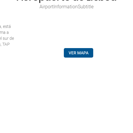
AirportInformationSubtitle
, está
ima a
l sur de
s, TAP
VER MAPA