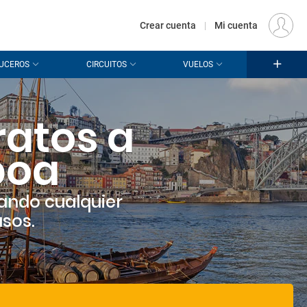
€
Origen
MADRID (MAD)
ES
EUR
Crear cuenta
|
Mi cuenta
UCEROS
CIRCUITOS
VUELOS
ratos a
boa
ando cualquier
asos.