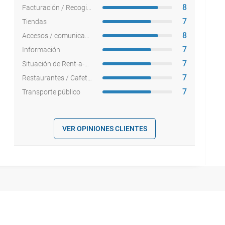
8
Facturación / Recogida equipajes
7
Tiendas
8
Accesos / comunicaciones
7
Información
7
Situación de Rent-a-cars
7
Restaurantes / Cafeterías
7
Transporte público
VER OPINIONES CLIENTES