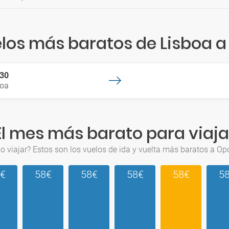
elos más baratos de Lisboa a
:30
boa
El mes más barato para viaja
 viajar? Estos son los vuelos de ida y vuelta más baratos a Op
€
58€
58€
58€
58€
5