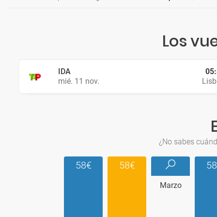
Los vu
IDA
05
mié. 11 nov.
Lis
¿No sabes cuándo
58€
58€
58
Marzo