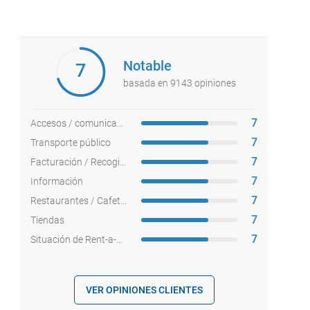
Notable
7
basada en 9143 opiniones
7
Accesos / comunicaciones
7
Transporte público
7
Facturación / Recogida equipajes
7
Información
7
Restaurantes / Cafeterías
7
Tiendas
7
Situación de Rent-a-cars
VER OPINIONES CLIENTES