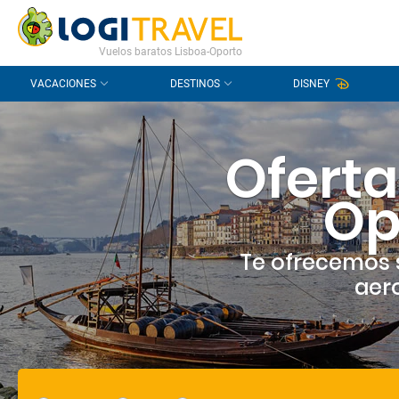
CONTACTO
PREGUNTAS FRECUENTES
Vuelos baratos Lisboa-Oporto
VACACIONES
DESTINOS
DISNEY
Oferta
Op
Te ofrecemos 
aero