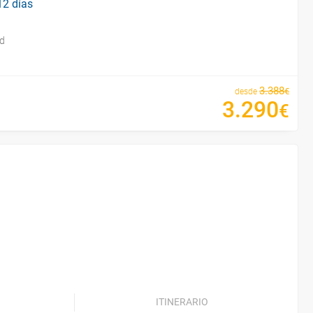
12 días
id
3
.
388
€
desde
3
.
290
€
ITINERARIO