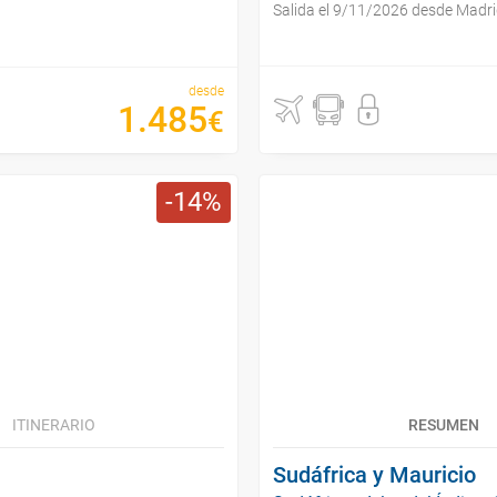
Salida el 9/11/2026 desde Madr
desde
1
.
485
€
14
ITINERARIO
RESUMEN
Sudáfrica y Mauricio