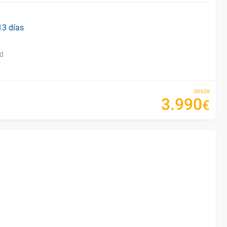
13 días
id
desde
3
.
990
€