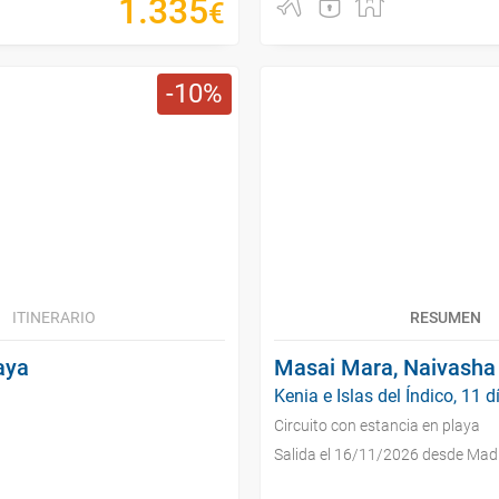
1
.
335
€
10
ITINERARIO
RESUMEN
aya
Masai Mara, Naivasha 
Kenia e Islas del Índico, 11 d
Circuito con estancia en playa
Salida el 16/11/2026 desde Mad