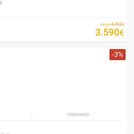
id
4
.
092
€
desde
3
.
590
€
3
ITINERARIO