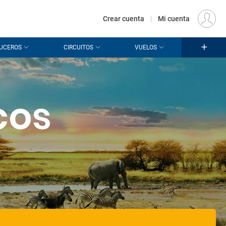
€
Origen
MADRID (MAD)
ES
EUR
Crear cuenta
|
Mi cuenta
UCEROS
CIRCUITOS
VUELOS
cos