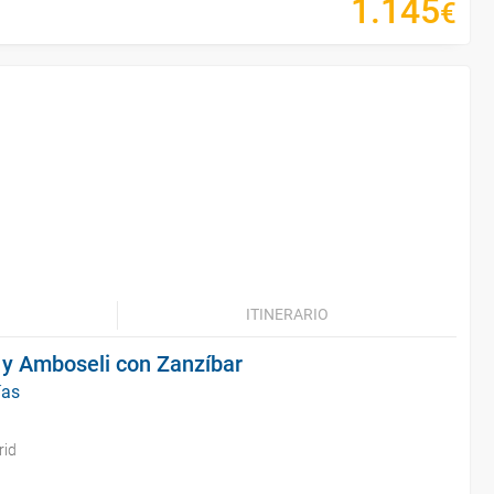
1
.
145
€
ITINERARIO
y Amboseli con Zanzíbar
ías
rid