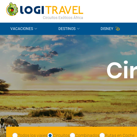
CONTACTO
PREGUNTAS FRECUENTES
Circuitos Exóticos África
VACACIONES
DESTINOS
DISNEY
Ci
Todos los viajes
Circuitos
Combinados
Rutas en Coche