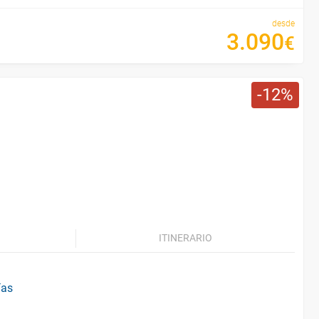
desde
3
.
090
€
12
ITINERARIO
ías