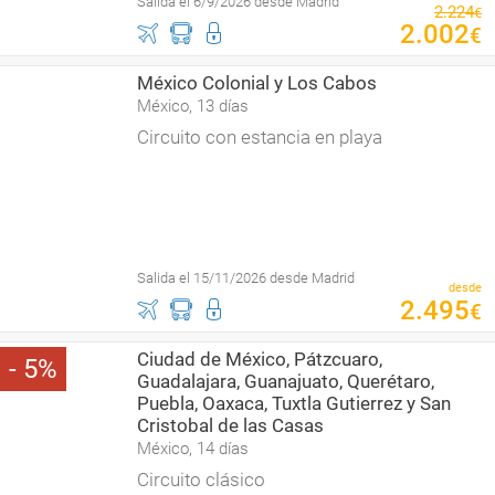
Salida el 6/9/2026 desde Madrid
2
.
224
€
2
.
002
€
México Colonial y Los Cabos
México, 13 días
Circuito con estancia en playa
Salida el 15/11/2026 desde Madrid
desde
2
.
495
€
Ciudad de México, Pátzcuaro,
5
Guadalajara, Guanajuato, Querétaro,
Puebla, Oaxaca, Tuxtla Gutierrez y San
Cristobal de las Casas
México, 14 días
Circuito clásico