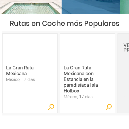
Rutas en Coche más Populares
V
P
La Gran Ruta
La Gran Ruta
Mexicana
Mexicana con
Estancia en la
México, 17 días
paradisíaca Isla
Holbox
México, 17 días