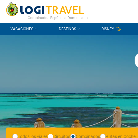
CONTACTO
PREGUNTAS FRECUENTES
Combinados República Dominicana
VACACIONES
DESTINOS
DISNEY
Todos los viajes
Circuitos
Combinados
Rutas en Coche