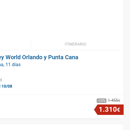
ITINERARIO
ey World Orlando y Punta Cana
a, 11 días
id
l 10/08
1
.
455
€
10
1
.
310
€