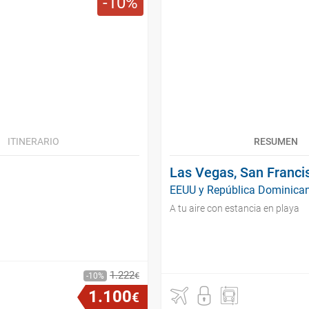
10
ITINERARIO
RESUMEN
Las Vegas, San Franci
EEUU y República Dominican
A tu aire con estancia en playa
1
.
222
€
10
1
.
100
€