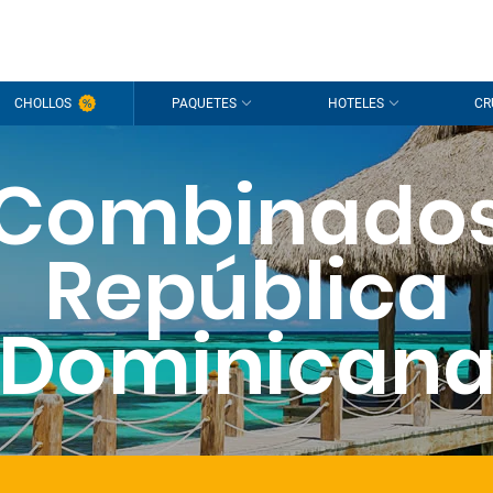
CHOLLOS
PAQUETES
HOTELES
CR
Combinado
República
Dominican