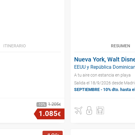
ITINERARIO
RESUMEN
Nueva York, Walt Disn
EEUU y República Dominican
A tu aire con estancia en playa
Salida el 18/9/2026 desde Madr
SEPTIEMBRE - 10% dto. hasta e
1
.
205
€
10
1
.
085
€