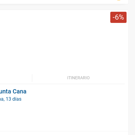
6
ITINERARIO
Punta Cana
a, 13 días