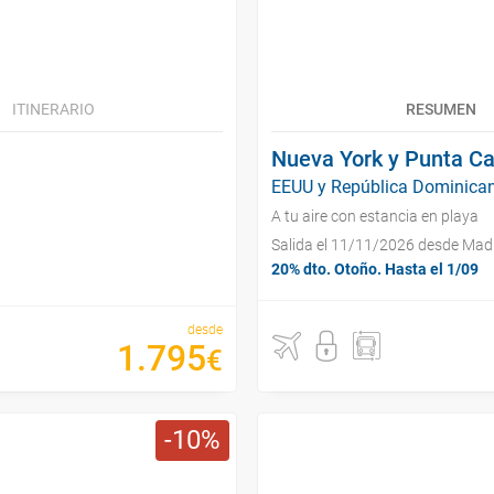
ITINERARIO
RESUMEN
Nueva York y Punta C
EEUU y República Dominican
A tu aire con estancia en playa
Salida el 11/11/2026 desde Mad
20% dto. Otoño. Hasta el 1/09
desde
1
.
795
€
10