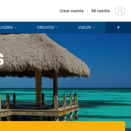
€
Origen
MADRID (MAD)
ES
EUR
Crear cuenta
|
Mi cuenta
UCEROS
CIRCUITOS
VUELOS
s
a