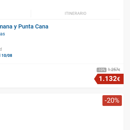
ITINERARIO
mana y Punta Cana
ías
id
l 10/08
1
.
257
€
10
1
.
132
€
20