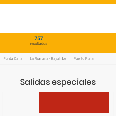
757
resultados
Punta Cana
La Romana - Bayahibe
Puerto Plata
Salidas especiales