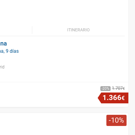
ITINERARIO
ana
a, 9 días
rid
1
.
707
€
20
1
.
366
€
10