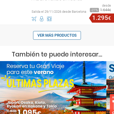
desde
1
.
644
21
€
Salida el 29/11/2026 desde Barcelona
1
.
295
€
VER MÁS PRODUCTOS
También te puede interesar...