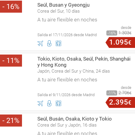
Seúl, Busan y Gyeongju
16
Corea del Sur, 10 días
A tu aire flexible en noches
desde
1
.
303
16
€
Salida el 17/11/2026 desde Madrid
1
.
095
€
Tokio, Kioto, Osaka, Seúl, Pekín, Shanghái
11
y Hong Kong
Japón, Corea del Sur y China, 24 días
A tu aire flexible en noches
desde
2
.
706
11
€
Salida el 9/11/2026 desde Madrid
2
.
395
€
Seúl, Busán, Osaka, Kioto y Tokio
21
Corea del Sur y Japón, 16 días
A tu aire flexible en noches