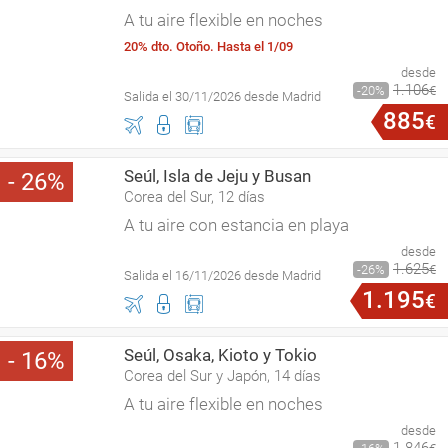
A tu aire flexible en noches
20% dto. Otoño. Hasta el 1/09
desde
1
.
106
20
€
Salida el 30/11/2026 desde Madrid
885
€
Seúl, Isla de Jeju y Busan
26
Corea del Sur, 12 días
A tu aire con estancia en playa
desde
1
.
625
26
€
Salida el 16/11/2026 desde Madrid
1
.
195
€
Seúl, Osaka, Kioto y Tokio
16
Corea del Sur y Japón, 14 días
A tu aire flexible en noches
desde