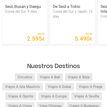
Seúl, Busan y Daegu
De Seúl a Tokio
Seú
Isl
Corea del Sur, 9 días
Corea del Sur y Japón, 15
Core
días
desde
desde
2
.
595
5
.
490
€
€
Nuestros Destinos
Circuitos
Viajes A Bali
Viajes A Ibiza
Viajes A Isla Mauricio
Viajes A Dubai
Viajes A Praga
Viajes A Oporto
Viajes A Europa
Viajes A Sevilla
Viajes A Viena
Viaje Filipinas
Viajes A Budapest