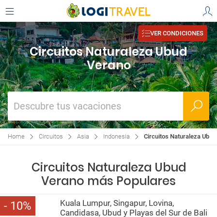
VER CONDICIONES
Circuitos Naturaleza Ubud
Verano
Descubre tus vacaciones
Home
Circuitos
Asia
Indonesia
Circuitos Naturaleza Ubud
Circuitos Naturaleza Ubud
Verano más Populares
Kuala Lumpur, Singapur, Lovina,
10
Candidasa, Ubud y Playas del Sur de Bali