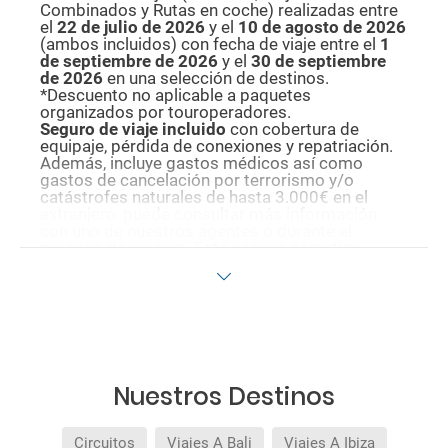
Combinados y Rutas en coche) realizadas entre
el
22 de julio de 2026
y el
10 de agosto de
2026
(ambos incluidos) con fecha de viaje entre el
1
de septiembre de 2026
y el
30 de septiembre
de 2026
en una selección de destinos.
*Descuento no aplicable a paquetes
organizados por touroperadores.
Seguro de viaje incluido
con cobertura de
equipaje, pérdida de conexiones y repatriación.
Además, incluye gastos médicos así como
gastos de cancelación por terrorismo y/o
catástrofes naturales de hasta 3.000€ en el
extranjero, puede consultar más información
con uno de nuestros agentes o durante el
proceso de reserva. Este seguro garantiza
asistencia básica en destino, pero no olvide que
si quiere reforzar esta asistencia tiene que
añadir a su compra otros seguros opcionales
(podrá seleccionarlos antes de confirmar su
reserva).
Pago flexible
sin intereses para reservas
realizadas con más de 30 días de antelación.
Quedan excluidos los productos de terceros de
Nuestros Destinos
esta promoción.
Circuitos
Viajes A Bali
Viajes A Ibiza