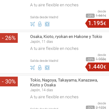
A tu aire flexible en noches
desde
1
.
661
28
€
Salida desde Madrid
1
.
195
€
Osaka, Kioto, ryokan en Hakone y Tokio
26
Japón, 11 días
A tu aire flexible en noches
desde
1
.
958
26
€
Salida desde Madrid
1
.
440
€
Tokio, Nagoya, Takayama, Kanazawa,
30
Kioto y Osaka
Japón, 14 días
A tu aire flexible en noches
desde
2
.
122
30
€