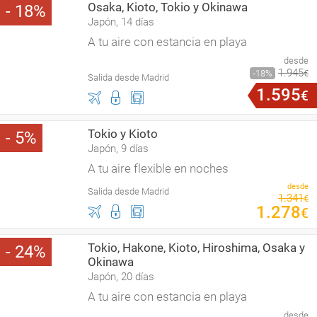
Osaka, Kioto, Tokio y Okinawa
18
Japón, 14 días
A tu aire con estancia en playa
desde
1
.
945
18
€
Salida desde Madrid
1
.
595
€
Tokio y Kioto
5
Japón, 9 días
A tu aire flexible en noches
desde
Salida desde Madrid
1
.
341
€
1
.
278
€
Tokio, Hakone, Kioto, Hiroshima, Osaka y
24
Okinawa
Japón, 20 días
A tu aire con estancia en playa
desde