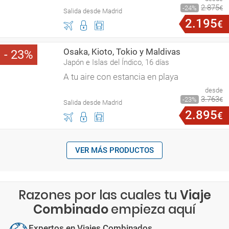
2
.
875
24
€
Salida desde Madrid
2
.
195
€
Osaka, Kioto, Tokio y Maldivas
23
Japón e Islas del Índico, 16 días
A tu aire con estancia en playa
desde
3
.
763
23
€
Salida desde Madrid
2
.
895
€
VER MÁS PRODUCTOS
Razones por las cuales tu
Viaje
Combinado
empieza aquí
Expertos en Viajes Combinados