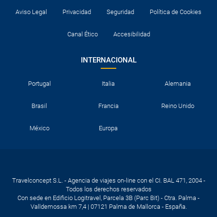
Aviso Legal
Privacidad
Seguridad
Política de Cookies
Canal Ético
Accesibilidad
INTERNACIONAL
Portugal
Italia
Alemania
Brasil
Francia
Reino Unido
México
Europa
Travelconcept S.L. - Agencia de viajes on-line con el CI. BAL 471, 2004 -
Todos los derechos reservados
Con sede en Edificio Logitravel, Parcela 3B (Parc Bit) - Ctra. Palma -
Valldemossa km 7,4 | 07121 Palma de Mallorca - España.