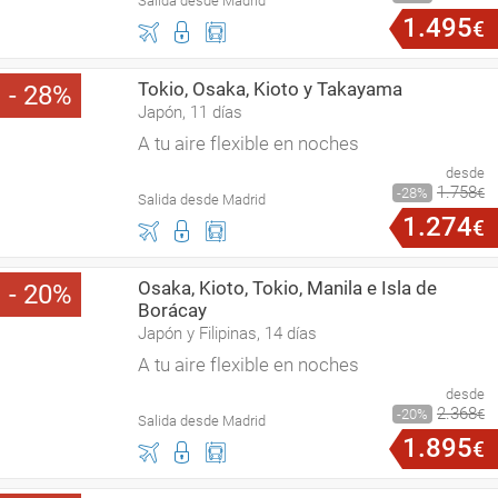
Salida desde Madrid
1
.
495
€
Tokio, Osaka, Kioto y Takayama
28
Japón, 11 días
A tu aire flexible en noches
desde
1
.
758
28
€
Salida desde Madrid
1
.
274
€
Osaka, Kioto, Tokio, Manila e Isla de
20
Borácay
Japón y Filipinas, 14 días
A tu aire flexible en noches
desde
2
.
368
20
€
Salida desde Madrid
1
.
895
€