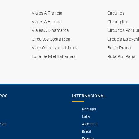
Viajes A Francia
Circuitos
Viajes A Europa
Chiang Rai
Viajes A Dinamarca
Circuitos Por E
Circuitos Costa Rica
Croacia Esloven
Viaje Organizado Irlanda
Berlín Praga
Luna De Miel Bahamas
Ruta Por París
ROS
INTERNACIONAL
Portugal
Italia
ntes
Alemania
Brasil
Francia