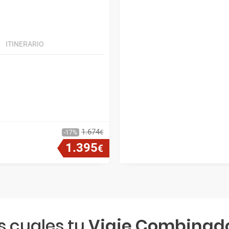
ITINERARIO
1
.
674
€
17
1
.
395
€
s cuales tu
Viaje Combinad