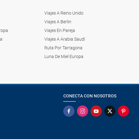
Viajes A Reino Unido
Viajes A Berlin
uropa
Viajes En Pareja
ia
Viajes A Arabia Saudí
Ruta Por Tarragona
Luna De Miel Europa
CONECTA CON NOSOTROS