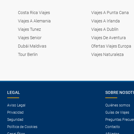
Costa Rica Viajes
Viajes A Punta Cana
Viajes A Alemania
Viajes A Irlanda
Viajes Tunez
Viajes A Dublín
Viajes Senior
Viajes De Aventura
Dubái Maldivas
Ofertas Viajes Europa
Tour Berlin
Viajes Naturaleza
LEGAL
SOBRE NOSOT
Aviso Legal
Quiénes somos
Privacidad
Guías de Viajes
Seguridad
Preguntas Frecue
Política de Cookies
Contacto
Canal Ético
Afiliados