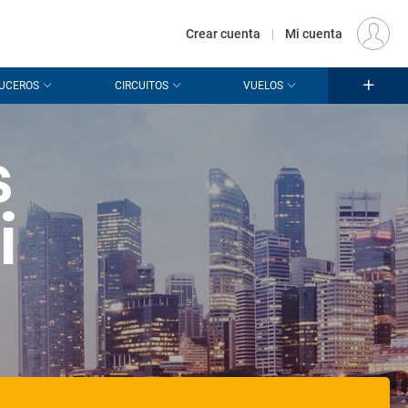
€
Origen
MADRID (MAD)
ES
EUR
Crear cuenta
|
Mi cuenta
UCEROS
CIRCUITOS
VUELOS
s
i