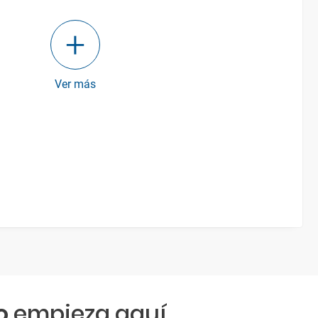
Ver más
o
empieza aquí