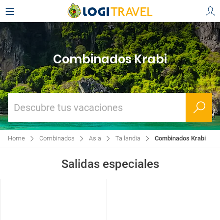
Combinados Krabi
Descubre tus vacaciones
Home
Combinados
Asia
Tailandia
Combinados Krabi
Salidas especiales