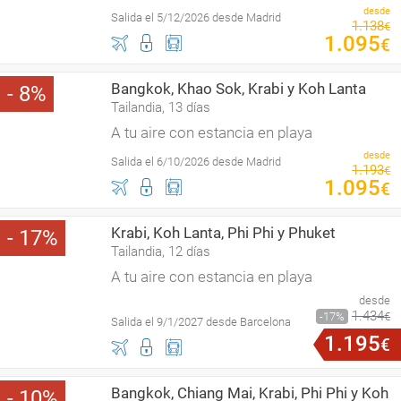
desde
Salida el 5/12/2026 desde Madrid
1
.
138
€
1
.
095
€
Bangkok, Khao Sok, Krabi y Koh Lanta
8
Tailandia, 13 días
A tu aire con estancia en playa
desde
Salida el 6/10/2026 desde Madrid
1
.
193
€
1
.
095
€
Krabi, Koh Lanta, Phi Phi y Phuket
17
Tailandia, 12 días
A tu aire con estancia en playa
desde
1
.
434
17
€
Salida el 9/1/2027 desde Barcelona
1
.
195
€
Bangkok, Chiang Mai, Krabi, Phi Phi y Koh
10