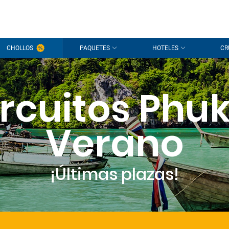
CHOLLOS
PAQUETES
HOTELES
CR
rcuitos Phu
Verano
¡Últimas plazas!