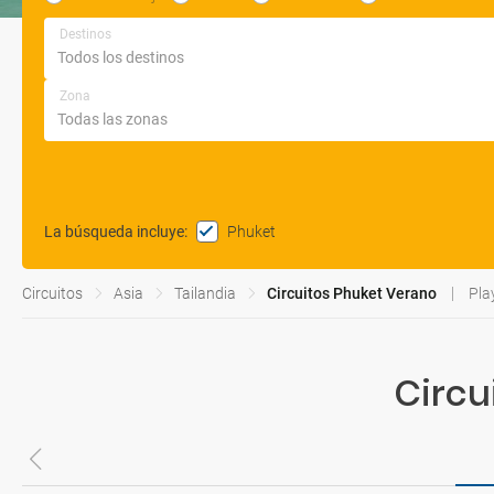
Destinos
Zona
Phuket
La búsqueda incluye
:
Circuitos
Asia
Tailandia
Circuitos Phuket Verano
Pla
Circu