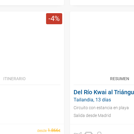
4
ITINERARIO
RESUMEN
Del Río Kwai al Triáng
Tailandia, 13 días
Circuito con estancia en playa
Salida desde Madrid
1
.
866
€
desde