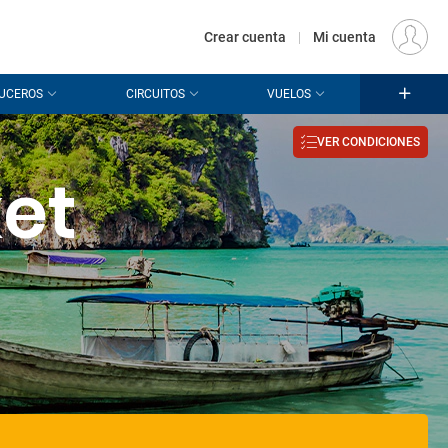
€
Origen
MADRID (MAD)
ES
EUR
Crear cuenta
|
Mi cuenta
UCEROS
CIRCUITOS
VUELOS
VER CONDICIONES
ket