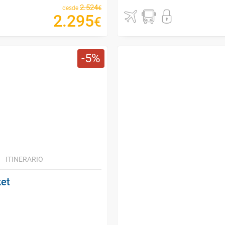
2
.
524
€
desde
2
.
295
€
5
ITINERARIO
ket