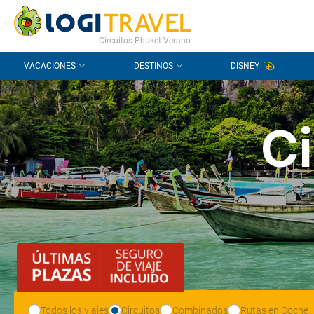
CONTACTO
PREGUNTAS FRECUENTES
Circuitos Phuket Verano
VACACIONES
DESTINOS
DISNEY
Ci
Todos los viajes
Circuitos
Combinados
Rutas en Coche