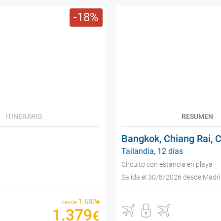
18
ITINERARIO
RESUMEN
Bangkok, Chiang Rai, 
Tailandia, 12 días
Circuito con estancia en playa
Salida el 30/8/2026 desde Madr
1
.
682
€
desde
1
.
379
€