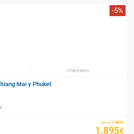
5
ITINERARIO
Chiang Mai y Phuket
id
1
.
989
€
desde
1
.
895
€