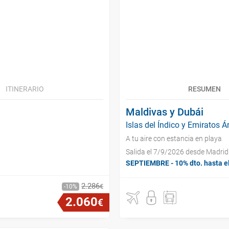
ITINERARIO
RESUMEN
Maldivas y Dubái
Islas del Índico y Emiratos Á
A tu aire con estancia en playa
Salida el 7/9/2026 desde Madrid
SEPTIEMBRE - 10% dto. hasta e
2
.
286
€
10
2
.
060
€