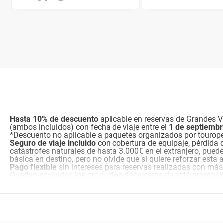
Hasta 10% de descuento
aplicable en reservas de Grandes Vi
(ambos incluidos) con fecha de viaje entre el
1 de septiemb
*Descuento no aplicable a paquetes organizados por tourop
Seguro de viaje incluido
con cobertura de equipaje, pérdida 
catástrofes naturales de hasta 3.000€ en el extranjero, pued
básica en destino, pero no olvide que si quiere reforzar esta
Pago flexible
sin intereses para reservas realizadas con más
Quedan excluidos los productos de terceros de esta promoci