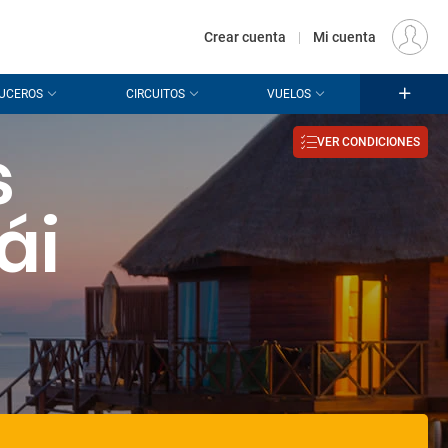
€
Origen
MADRID (MAD)
ES
EUR
Crear cuenta
|
Mi cuenta
UCEROS
CIRCUITOS
VUELOS
s
VER CONDICIONES
ái