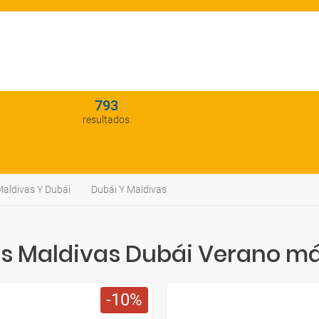
793
resultados
aldivas Y Dubái
Dubái Y Maldivas
 Maldivas Dubái Verano má
10