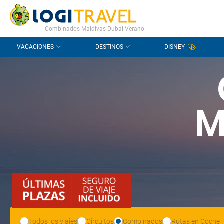
CONTACTO
PREGUNTAS FRECUENTES
Combinados Maldivas Dubái Verano
VACACIONES
DESTINOS
DISNEY
M
Todos los viajes
Circuitos
Combinados
Rutas en Coche