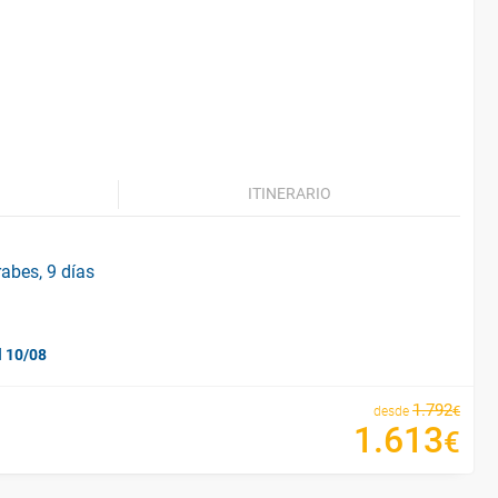
ITINERARIO
rabes, 9 días
l 10/08
1
.
792
€
desde
1
.
613
€