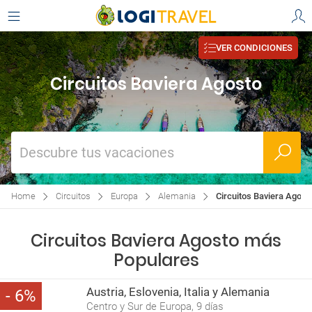
VER CONDICIONES
Circuitos Baviera Agosto
Descubre tus vacaciones
Home
Circuitos
Europa
Alemania
Circuitos Baviera Agost
Circuitos Baviera Agosto más
Populares
Austria, Eslovenia, Italia y Alemania
6
Centro y Sur de Europa, 9 días