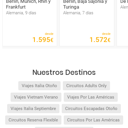
Berlín, Múnich, Rhin y
Berlín, Baja Sajonia y
De 
Frankfurt
Turinga
Alem
Alemania, 9 días
Alemania, 7 días
desde
desde
1
.
595
1
.
572
€
€
Nuestros Destinos
Viajes Italia Otoño
Circuitos Adults Only
Viajes Vietnam Verano
Viajes Por Las Américas
Viajes Italia Septiembre
Circuitos Escapadas Otoño
Circuitos Reserva Flexible
Circuitos Por Las Américas