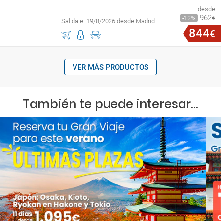
desde
962
12
€
Salida el 19/8/2026 desde Madrid
844
€
VER MÁS PRODUCTOS
También te puede interesar...