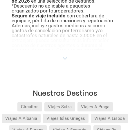
de 2026
en una selección de destinos.
*Descuento no aplicable a paquetes
organizados por touroperadores.
Seguro de viaje incluido
con cobertura de
equipaje, pérdida de conexiones y repatriación.
Además, incluye gastos médicos así como
gastos de cancelación por terrorismo y/o
catástrofes naturales de hasta 3.000€ en el
extranjero, puede consultar más información
con uno de nuestros agentes o durante el
proceso de reserva. Este seguro garantiza
asistencia básica en destino, pero no olvide que
si quiere reforzar esta asistencia tiene que
añadir a su compra otros seguros opcionales
(podrá seleccionarlos antes de confirmar su
reserva).
Pago flexible
sin intereses para reservas
realizadas con más de 30 días de antelación.
Quedan excluidos los productos de terceros de
Nuestros Destinos
esta promoción.
Circuitos
Viajes Suiza
Viajes A Praga
Viajes A Albania
Viajes Islas Griegas
Viajes A Lisboa
Viajes A Europa
Viajes A Santorini
Chiang Rai