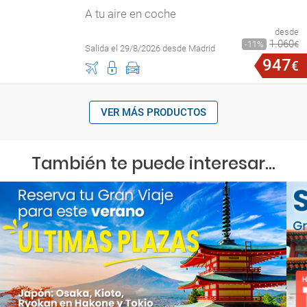
A tu aire en coche
desde
1
.
060
11
€
Salida el 29/8/2026 desde Madrid
947
€
VER MÁS PRODUCTOS
También te puede interesar...