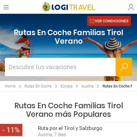
VER CONDICIONES
Rutas En Coche Familias Tirol
Verano
Descubre tus vacaciones
Home
Rutas En Coche
Europa
Austria
Rutas En Coche Fami
Rutas En Coche Familias Tirol
Verano más Populares
Ruta por el Tirol y Salzburgo
11
Austria, 7 días