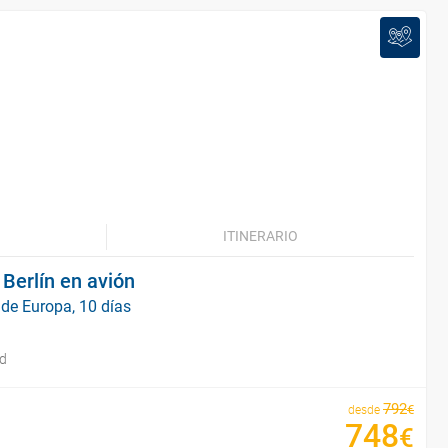
ITINERARIO
Berlín en avión
 de Europa, 10 días
id
792
€
desde
748
€