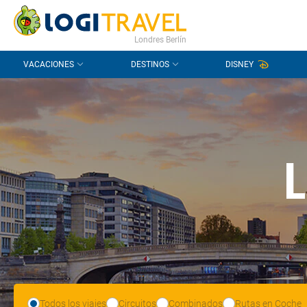
CONTACTO
PREGUNTAS FRECUENTES
Londres Berlín
VACACIONES
DESTINOS
DISNEY
Todos los viajes
Circuitos
Combinados
Rutas en Coche