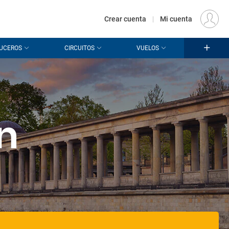
€
Origen
MADRID (MAD)
ES
EUR
Crear cuenta
|
Mi cuenta
UCEROS
CIRCUITOS
VUELOS
n