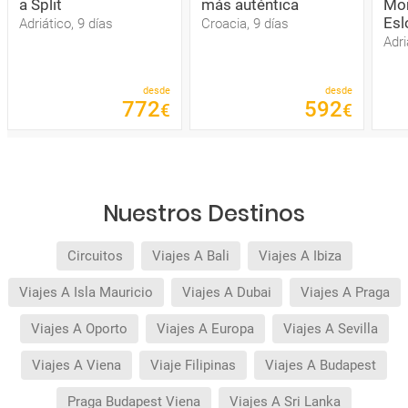
a Split
más auténtica
Mon
Esl
Adriático, 9 días
Croacia, 9 días
Adri
desde
desde
772
592
€
€
Nuestros Destinos
Circuitos
Viajes A Bali
Viajes A Ibiza
Viajes A Isla Mauricio
Viajes A Dubai
Viajes A Praga
Viajes A Oporto
Viajes A Europa
Viajes A Sevilla
Viajes A Viena
Viaje Filipinas
Viajes A Budapest
Praga Budapest Viena
Viajes A Sri Lanka