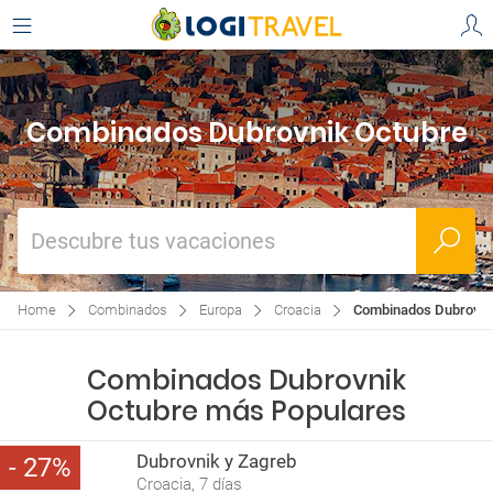
Combinados Dubrovnik Octubre
Descubre tus vacaciones
Home
Combinados
Europa
Croacia
Combinados Dubrovni
Combinados Dubrovnik
Octubre más Populares
Dubrovnik y Zagreb
27
Croacia, 7 días