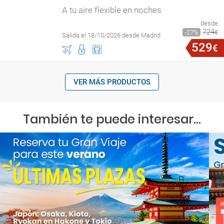
A tu aire flexible en noches
desde
724
27
€
Salida el 18/10/2026 desde Madrid
529
€
VER MÁS PRODUCTOS
También te puede interesar...