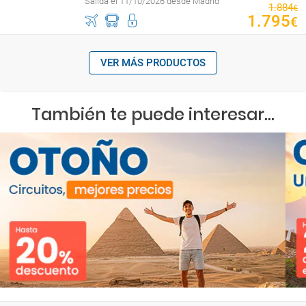
Salida el 11/10/2026 desde Madrid
1
.
884
€
1
.
795
€
VER MÁS PRODUCTOS
También te puede interesar...