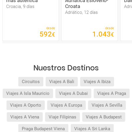
más auténtica
Adriática Esloveno-
Dal
Croata
Croacia, 9 días
Adri
Adriático, 12 días
desde
desde
592
1
.
043
€
€
Nuestros Destinos
Circuitos
Viajes A Bali
Viajes A Ibiza
Viajes A Isla Mauricio
Viajes A Dubai
Viajes A Praga
Viajes A Oporto
Viajes A Europa
Viajes A Sevilla
Viajes A Viena
Viaje Filipinas
Viajes A Budapest
Praga Budapest Viena
Viajes A Sri Lanka