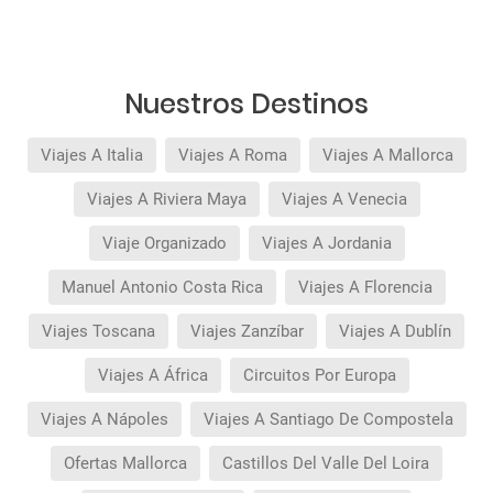
(podrá seleccionarlos antes de confirmar su
reserva).
Pago flexible
sin intereses para reservas
realizadas con más de 30 días de antelación.
Nuestros Destinos
Viajes A Italia
Viajes A Roma
Viajes A Mallorca
Viajes A Riviera Maya
Viajes A Venecia
Viaje Organizado
Viajes A Jordania
Manuel Antonio Costa Rica
Viajes A Florencia
Viajes Toscana
Viajes Zanzíbar
Viajes A Dublín
Viajes A África
Circuitos Por Europa
Viajes A Nápoles
Viajes A Santiago De Compostela
Ofertas Mallorca
Castillos Del Valle Del Loira