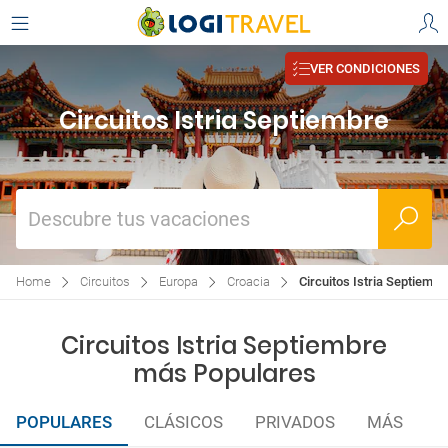
VER CONDICIONES
Circuitos Istria Septiembre
Descubre tus vacaciones
Home
Circuitos
Europa
Croacia
Circuitos Istria Septiembr
Circuitos Istria Septiembre
más Populares
POPULARES
CLÁSICOS
PRIVADOS
MÁS