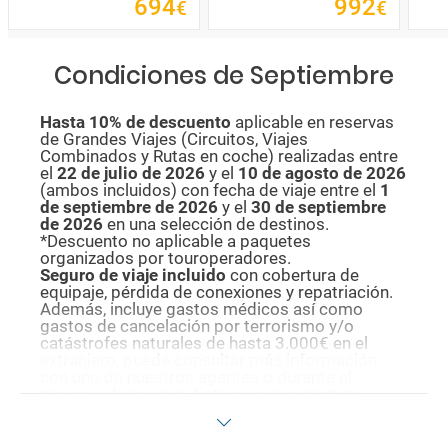
694
992
€
€
Condiciones de Septiembre
Hasta 10% de descuento
aplicable en reservas
de Grandes Viajes (Circuitos, Viajes
Combinados y Rutas en coche) realizadas entre
el
22 de julio de 2026
y el
10 de agosto de
2026
(ambos incluidos) con fecha de viaje entre el
1
de septiembre de 2026
y el
30 de septiembre
de 2026
en una selección de destinos.
*Descuento no aplicable a paquetes
organizados por touroperadores.
Seguro de viaje incluido
con cobertura de
equipaje, pérdida de conexiones y repatriación.
Además, incluye gastos médicos así como
gastos de cancelación por terrorismo y/o
catástrofes naturales de hasta 3.000€ en el
extranjero, puede consultar más información
con uno de nuestros agentes o durante el
proceso de reserva. Este seguro garantiza
asistencia básica en destino, pero no olvide que
si quiere reforzar esta asistencia tiene que
añadir a su compra otros seguros opcionales