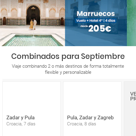
Combinados para Septiembre
Viaje combinando 2 o más destinos de forma totalmente
flexible y personalizable
V
P
Zadar y Pula
Pula, Zadar y Zagreb
Croacia, 7 días
Croacia, 8 días