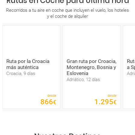
Rutas en Coche para Última hora
Recorridos a tu aire en coche que incluyen el vuelo, los hoteles
y el coche de alquiler
Ruta por la Croacia
Gran ruta por Croacia,
Rut
más auténtica
Montenegro, Bosnia y
a Sp
Eslovenia
Croacia, 9 días
Adri
Adriático, 12 días
desde
desde
866
1
.
295
€
€