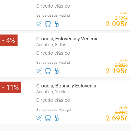
Circuito clásico
desde
Salida desde Madrid
2
.
199
€
2
.
095
€
Croacia, Eslovenia y Venecia
4
Adriático, 8 días
Circuito clásico
desde
Salida desde Madrid
2
.
282
€
2
.
195
€
Croacia, Bosnia y Eslovenia
11
Adriático, 10 días
Circuito clásico
desde
Salida desde Málaga
3
.
045
€
2
.
695
€