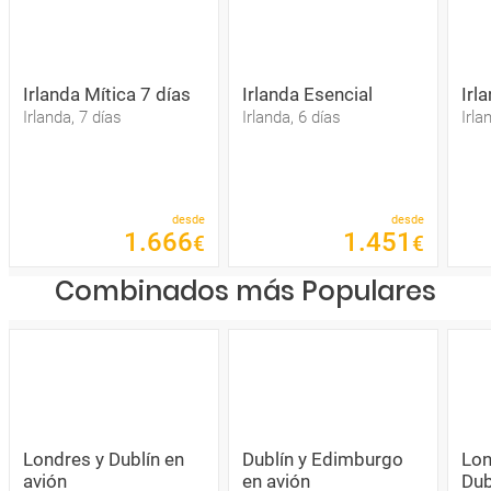
Irlanda Mítica 7 días
Irlanda Esencial
Irl
Irlanda, 7 días
Irlanda, 6 días
Irla
desde
desde
1
.
666
1
.
451
€
€
Combinados más Populares
Londres y Dublín en
Dublín y Edimburgo
Lon
avión
en avión
Dub