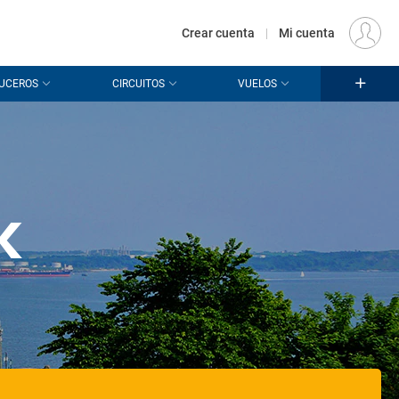
€
Origen
MADRID (MAD)
ES
EUR
Crear cuenta
|
Mi cuenta
UCEROS
CIRCUITOS
VUELOS
k