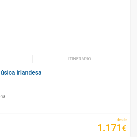
ITINERARIO
Música irlandesa
ona
desde
1
.
171
€