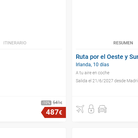
ITINERARIO
RESUMEN
Ruta por el Oeste y Sur
Irlanda, 10 días
A tu aire en coche
Salida el 21/6/2027 desde Madr
541
€
10
487
€