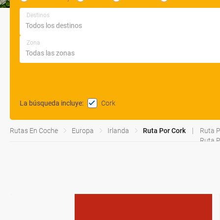
Destinos
Zona
Cork
La búsqueda incluye
:
Rutas En Coche
Europa
Irlanda
Ruta Por Cork
Ruta P
Ruta P