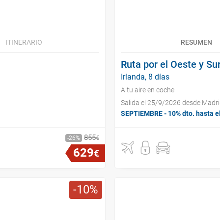
ITINERARIO
RESUMEN
Ruta por el Oeste y Sur
Irlanda, 8 días
A tu aire en coche
Salida el 25/9/2026 desde Madr
SEPTIEMBRE - 10% dto. hasta e
855
€
26
629
€
10