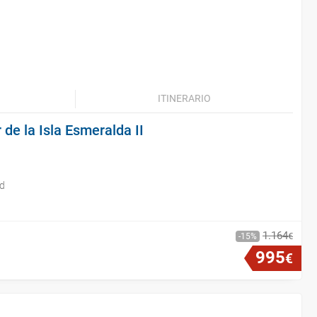
ITINERARIO
 de la Isla Esmeralda II
id
1
.
164
€
15
995
€