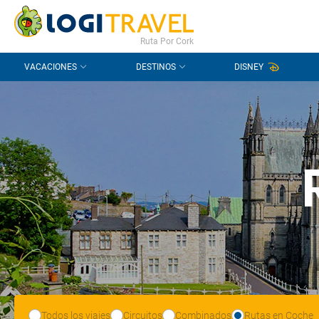
CONTACTO
PREGUNTAS FRECUENTES
Ruta Por Cork
VACACIONES
DESTINOS
DISNEY
Todos los viajes
Circuitos
Combinados
Rutas en Coche