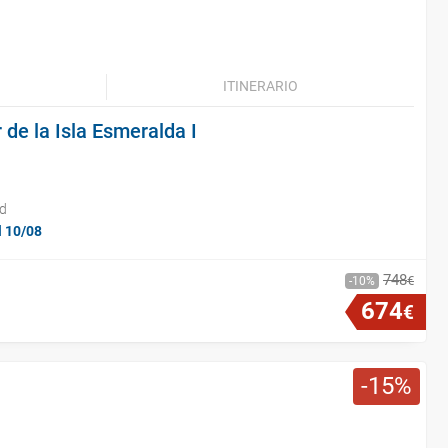
ITINERARIO
 de la Isla Esmeralda I
id
l 10/08
748
€
10
674
€
15